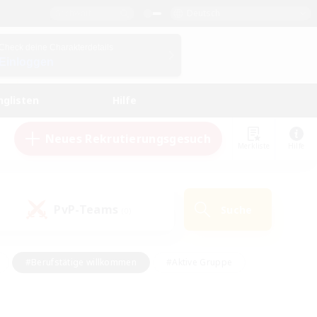
Deutsch
Check deine Charakterdetails
Einloggen
nglisten
Hilfe
Neues Rekrutierungsgesuch
Merkliste
Hilfe
PvP-Teams
Suche
(0)
#Berufstätige willkommen
#Aktive Gruppe
eundlich
#Hardcore
#Hohe Jagd
Hobbys/Interessen
#PvP-Enthusiasten