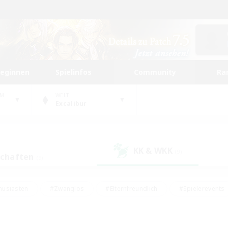
beginnen
Spielinfos
Community
Ra
UM
WELT
Excalibur
KK & WKK
(9)
schaften
(9)
husiasten
#Zwanglos
#Elternfreundlich
#Spielerevents
ten
#Glamour-Enthusiasten
#Schatzkarten
#Studentenfr
e Inhalte
#Lore-Enthusiasten
#Handwerker/Sammler
#