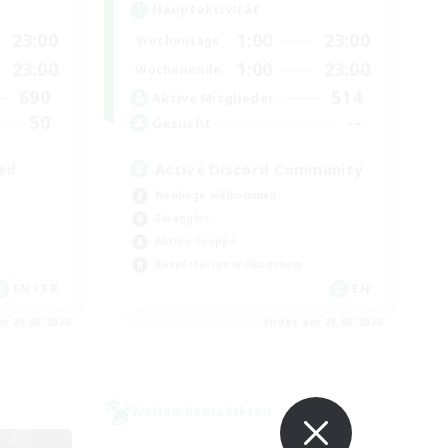
Hauptaktivität
23:00
1:00
23:00
Wochentags
23:00
1:00
23:00
Wochenende
690
514
Aktive Mitglieder
50
--
Gesucht
ed
Active Discord Community
Neulinge willkommen
Zwanglos
Aktive Gruppe
Berufstätige willkommen
EN / FR
EN
m 28.08.2026
Endet am 23.08.2026
Welten-Kontaktkreis