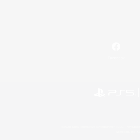
Facebook
©2026 Sony Interactive Entertainment LLC."PlayStation
Microsoft, the 