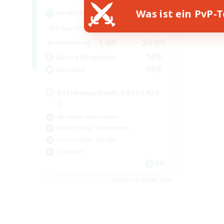
Was ist ein PvP-
Hauptaktivität
1:00
24:00
Wochentags
1:00
24:00
Wochenende
109
Aktive Mitglieder
999
Gesucht
Extremes/Raids/FATES/MS
Q
Neulinge willkommen
Berufstätige willkommen
Hochstufige Inhalte
Zwanglos
EN
Endet am 09.08.2026