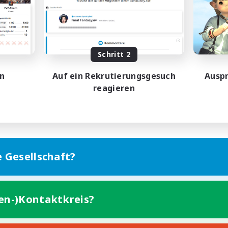
Unterkunft-Enthusiasten
atzkarten
Zwanglos
hstufige Inhalte
Berufstätige willkommen
EN
Schritt 2
Endet am 19.08.2026
Endet a
en
Auf ein Rekrutierungsgesuch
Auspr
reagieren
e Gesellschaft?
ten-)Kontaktkreis?