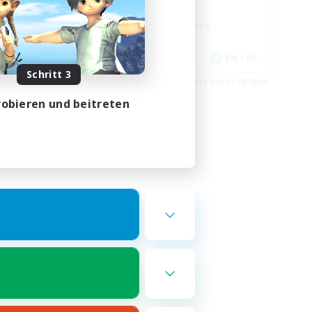
Schatzkarten
Berufstätige willkommen
EN
EN / DE
Schritt 3
m 16.08.2026
Endet am 11.08.2026
obieren und beitreten