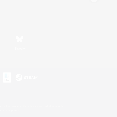
Bluesky
n
s or trademarks of Sony Interactive Entertainment Inc.
up of companies.