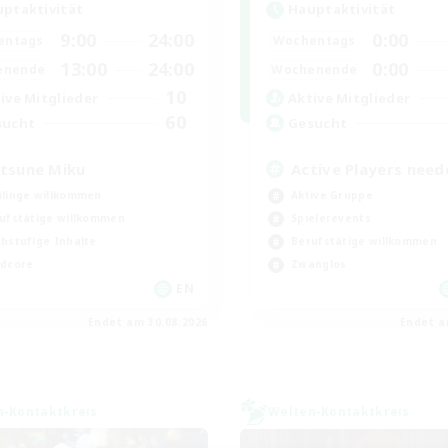
ptaktivität
Hauptaktivität
9:00
24:00
0:00
entags
Wochentags
13:00
24:00
0:00
enende
Wochenende
10
ive Mitglieder
Aktive Mitglieder
60
sucht
Gesucht
tsune Miku
Active Players need
linge willkommen
Aktive Gruppe
ufstätige willkommen
Spielerevents
hstufige Inhalte
Berufstätige willkommen
dcore
Zwanglos
EN
Endet am 30.08.2026
Endet a
n-Kontaktkreis
Welten-Kontaktkreis