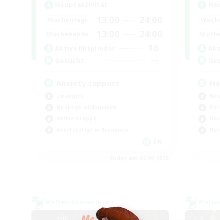
Hauptaktivität
Hau
13:00
24:00
Wochentags
Woch
13:00
24:00
Wochenende
Woch
16
Aktive Mitglieder
Akt
--
Gesucht
Ge
Anxiety support
Ha
Zwanglos
Neu
Neulinge willkommen
Ber
Aktive Gruppe
Hoc
Berufstätige willkommen
Har
EN
Endet am 02.09.2026
Welten-Kontaktkreis
Welte