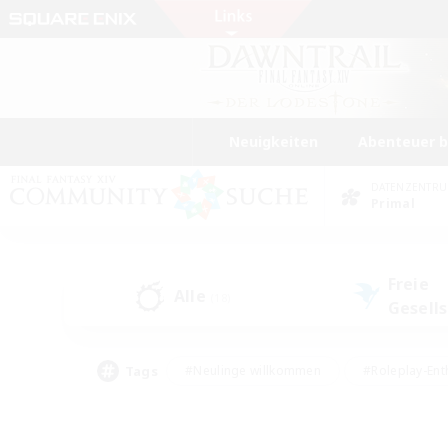
Neuigkeiten
Abenteuer 
DATENZENTR
Primal
Freie
Alle
(18)
Gesell
Tags
#Neulinge willkommen
#Roleplay-Ent
#Mehrsprachig
#Unterkunft-Enthusias
#Screenshot-Enthusiasten
#Hochstufig