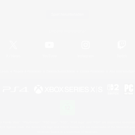
Spiel herunterladen
Offizielle Informationen
X
/
News
YouTube
Instagram
Twitch
Lizenz
Regeln & Richtlinien
Datenschutzrichtlinie
Cookie-Richtlinien
Abo jetzt kündige
 Family Mark", "PlayStation", "PS5 logo", "PS5", "PS4 logo" and "PS4" are registered trademark
XBOX Sphere mark, the Series X|S logo and XBOX Series X|S are trademarks of the Microsoft gro
Nintendo Switch is a trademark of Nintendo.