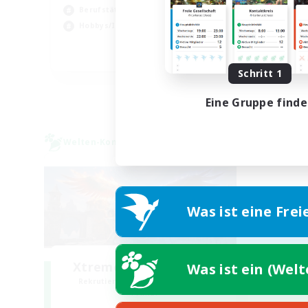
Berufstätige willkommen
Sch
Hobbys/Interessen
Hoc
EN
Schritt 1
Endet am 22.08.2026
Eine Gruppe find
Welten-Kontaktkreis
Was ist eine Frei
Xtreme Chicken Wings
Was ist ein (Wel
Rekrutierung für neue Mitglieder
Primal