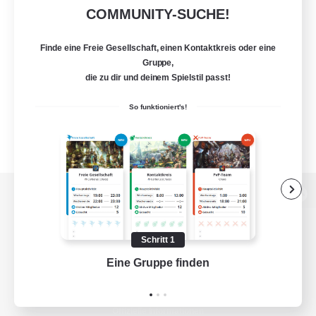
COMMUNITY-SUCHE!
Finde eine Freie Gesellschaft, einen Kontaktkreis oder eine
Gruppe,
die zu dir und deinem Spielstil passt!
So funktioniert's!
Zur PC-Seite
Schritt 1
Eine Gruppe finden
Auf 
Spiel herunterladen
Offizielle Informationen