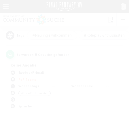
#Neulinge willkommen
#Roleplay-Enthusiasten
Tags
0
Es wurden
Gesuche gefunden!
Keine Angabe
Exodus (Primal)
PvP-Teams
Wochentags
Wochenende
＃Lore-Enthusiasten
Sprache