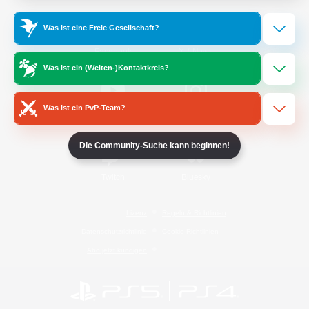
Was ist eine Freie Gesellschaft?
/
Facebook
X
News
Was ist ein (Welten-)Kontaktkreis?
Was ist ein PvP-Team?
YouTube
Instagram
Die Community-Suche kann beginnen!
Twitch
Bluesky
Lizenz
Regeln & Richtlinien
Datenschutzrichtlinie
Cookie-Richtlinien
Abo jetzt kündigen