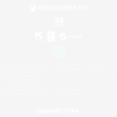
©2026 Sony Interactive Entertainment LLC."PlayStation Family Mark", "PlayStation", "PS5
logo", "PS5", "PS4 logo" and "PS4" are registered trademarks or trademarks of Sony
Interactive Entertainment Inc.
Microsoft, the XBOX Sphere mark, the Series X|S logo and XBOX Series X|S are trademarks
of the Microsoft group of companies.
Nintendo Switch is a trademark of Nintendo.
Mac is a trademark of Apple Inc.
©2026 Valve Corporation. Steam and the Steam logo are trademarks and/or registered
trademarks of Valve Corporation in the U.S. and/or other countries.