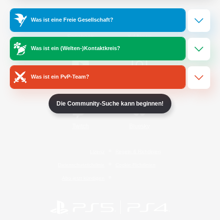
Was ist eine Freie Gesellschaft?
/
Facebook
X
News
Was ist ein (Welten-)Kontaktkreis?
Was ist ein PvP-Team?
YouTube
Instagram
Die Community-Suche kann beginnen!
Twitch
Bluesky
Lizenz
Regeln & Richtlinien
Datenschutzrichtlinie
Cookie-Richtlinien
Abo jetzt kündigen