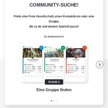
COMMUNITY-SUCHE!
Finde eine Freie Gesellschaft, einen Kontaktkreis oder eine
Gruppe,
die zu dir und deinem Spielstil passt!
So funktioniert's!
Zur PC-Seite
Schritt 1
Eine Gruppe finden
Auf 
Spiel herunterladen
Offizielle Informationen