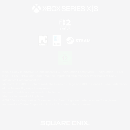
©2026 Sony Interactive Entertainment LLC."PlayStation Family Mark", "PlayStation", "PS5
logo", "PS5", "PS4 logo" and "PS4" are registered trademarks or trademarks of Sony
Interactive Entertainment Inc.
Microsoft, the XBOX Sphere mark, the Series X|S logo and XBOX Series X|S are trademarks
of the Microsoft group of companies.
Nintendo Switch is a trademark of Nintendo.
Mac is a trademark of Apple Inc.
©2026 Valve Corporation. Steam and the Steam logo are trademarks and/or registered
trademarks of Valve Corporation in the U.S. and/or other countries.