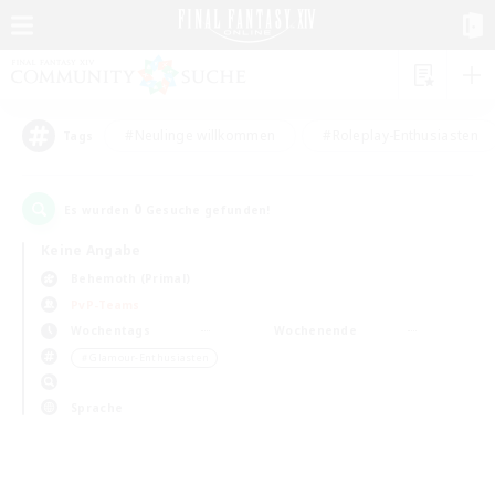
#Neulinge willkommen
#Roleplay-Enthusiasten
Tags
0
Es wurden
Gesuche gefunden!
Keine Angabe
Behemoth (Primal)
PvP-Teams
Wochentags
Wochenende
＃Glamour-Enthusiasten
Sprache