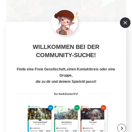
WILLKOMMEN BEI DER
COMMUNITY-SUCHE!
KnightsOfTheLostMind
Rekrutierung für neue Mitglieder
Finde eine Freie Gesellschaft, einen Kontaktkreis oder eine
Hyperion [Primal]
Gruppe,
die zu dir und deinem Spielstil passt!
10
Gesucht
So funktioniert's!
Mature 18+ FC
Berufstätige willkommen
Neulinge willkommen