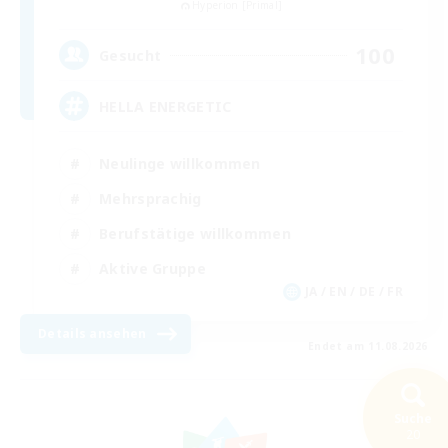
Hyperion [Primal]
100
Gesucht
HELLA ENERGETIC
Neulinge willkommen
Mehrsprachig
Berufstätige willkommen
Aktive Gruppe
JA / EN / DE / FR
Details ansehen
Endet am 11.08.2026
Suche
20