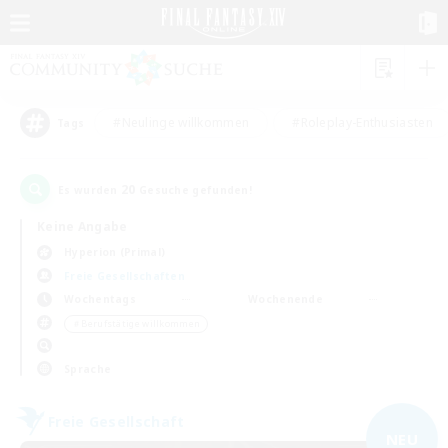
#Neulinge willkommen
#Roleplay-Enthusiasten
Tags
20
Es wurden
Gesuche gefunden!
Keine Angabe
Hyperion (Primal)
Freie Gesellschaften
Wochentags
Wochenende
＃Berufstätige willkommen
Sprache
Freie Gesellschaft
NEU