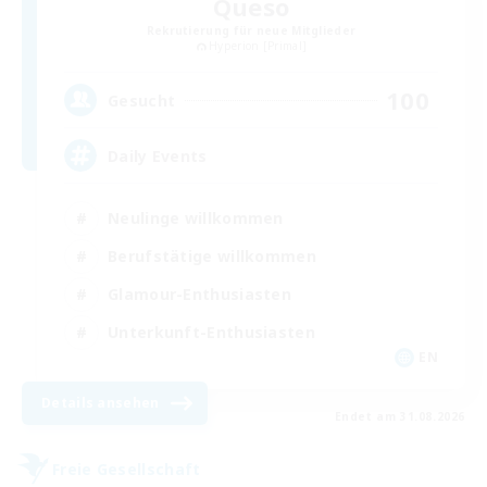
Queso
Rekrutierung für neue Mitglieder
Hyperion [Primal]
100
Gesucht
Daily Events
Neulinge willkommen
Berufstätige willkommen
Glamour-Enthusiasten
Unterkunft-Enthusiasten
EN
Details ansehen
Endet am 31.08.2026
Freie Gesellschaft