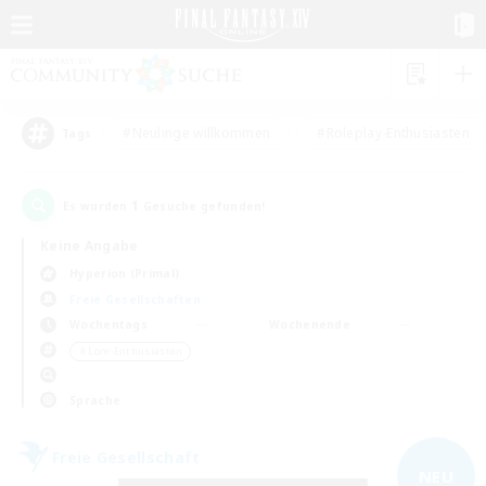
#Neulinge willkommen
#Roleplay-Enthusiasten
Tags
1
Es wurden
Gesuche gefunden!
Keine Angabe
Hyperion (Primal)
Freie Gesellschaften
Wochentags
Wochenende
＃Lore-Enthusiasten
Sprache
Freie Gesellschaft
NEU