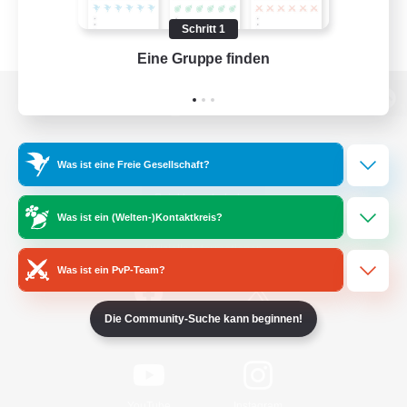
Schritt 1
Eine Gruppe finden
Auf 
Zur PC-Seite
Was ist eine Freie Gesellschaft?
Spiel herunterladen
Was ist ein (Welten-)Kontaktkreis?
Offizielle Informationen
Was ist ein PvP-Team?
Die Community-Suche kann beginnen!
/
Facebook
X
News
YouTube
Instagram