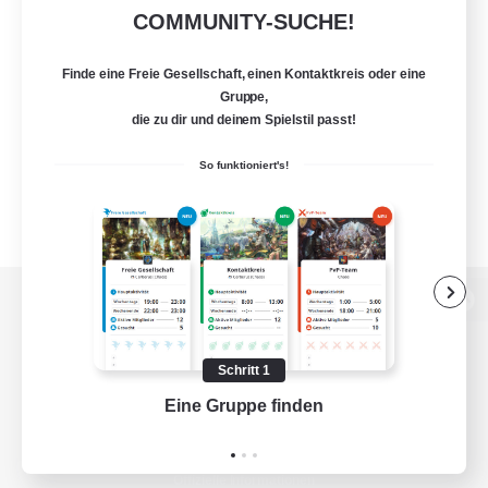
COMMUNITY-SUCHE!
Finde eine Freie Gesellschaft, einen Kontaktkreis oder eine
Gruppe,
die zu dir und deinem Spielstil passt!
So funktioniert's!
Zur PC-Seite
Schritt 1
Eine Gruppe finden
Auf 
Spiel herunterladen
Offizielle Informationen