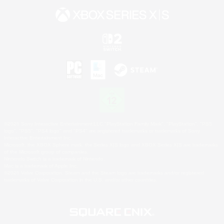
©2026 Sony Interactive Entertainment LLC."PlayStation Family Mark", "PlayStation", "PS5
logo", "PS5", "PS4 logo" and "PS4" are registered trademarks or trademarks of Sony
Interactive Entertainment Inc.
Microsoft, the XBOX Sphere mark, the Series X|S logo and XBOX Series X|S are trademarks
of the Microsoft group of companies.
Nintendo Switch is a trademark of Nintendo.
Mac is a trademark of Apple Inc.
©2026 Valve Corporation. Steam and the Steam logo are trademarks and/or registered
trademarks of Valve Corporation in the U.S. and/or other countries.