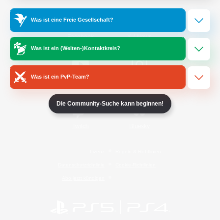
Was ist eine Freie Gesellschaft?
/
Facebook
X
News
Was ist ein (Welten-)Kontaktkreis?
Was ist ein PvP-Team?
YouTube
Instagram
Die Community-Suche kann beginnen!
Twitch
Bluesky
Lizenz
Regeln & Richtlinien
Datenschutzrichtlinie
Cookie-Richtlinien
Abo jetzt kündigen