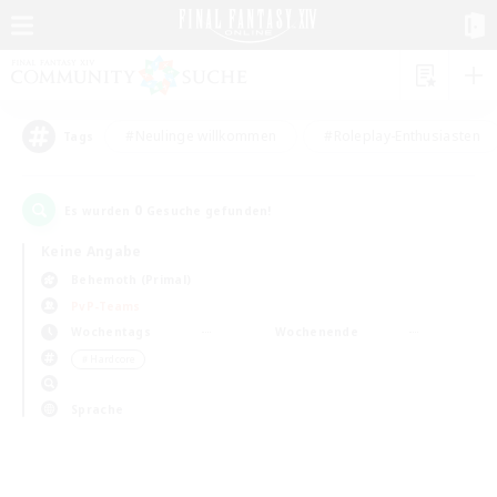
#Neulinge willkommen
#Roleplay-Enthusiasten
Tags
0
Es wurden
Gesuche gefunden!
Keine Angabe
Behemoth (Primal)
PvP-Teams
Wochentags
Wochenende
＃Hardcore
Sprache