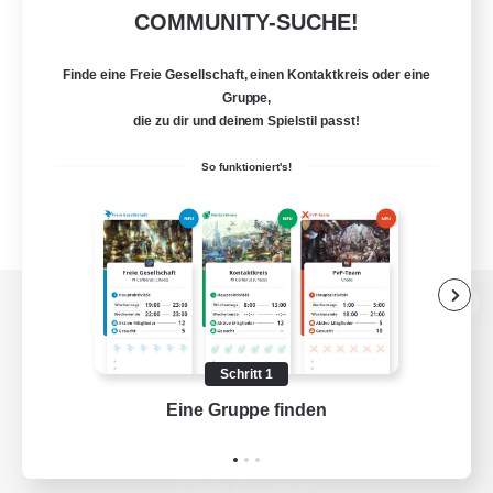
COMMUNITY-SUCHE!
Finde eine Freie Gesellschaft, einen Kontaktkreis oder eine
Gruppe,
die zu dir und deinem Spielstil passt!
So funktioniert's!
Zur PC-Seite
Schritt 1
Eine Gruppe finden
Auf 
Spiel herunterladen
Offizielle Informationen