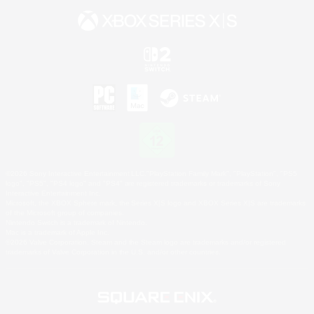
©2026 Sony Interactive Entertainment LLC."PlayStation Family Mark", "PlayStation", "PS5
logo", "PS5", "PS4 logo" and "PS4" are registered trademarks or trademarks of Sony
Interactive Entertainment Inc.
Microsoft, the XBOX Sphere mark, the Series X|S logo and XBOX Series X|S are trademarks
of the Microsoft group of companies.
Nintendo Switch is a trademark of Nintendo.
Mac is a trademark of Apple Inc.
©2026 Valve Corporation. Steam and the Steam logo are trademarks and/or registered
trademarks of Valve Corporation in the U.S. and/or other countries.