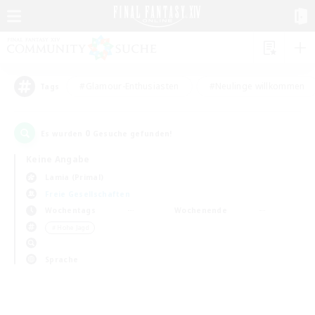
#Glamour-Enthusiasten
#Neulinge willkommen
Tags
0
Es wurden
Gesuche gefunden!
Keine Angabe
Lamia (Primal)
Freie Gesellschaften
Wochentags
Wochenende
＃Hohe Jagd
Sprache