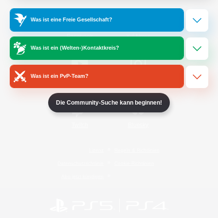
Was ist eine Freie Gesellschaft?
/
Facebook
X
News
Was ist ein (Welten-)Kontaktkreis?
Was ist ein PvP-Team?
YouTube
Instagram
Die Community-Suche kann beginnen!
Twitch
Bluesky
Lizenz
Regeln & Richtlinien
Datenschutzrichtlinie
Cookie-Richtlinien
Abo jetzt kündigen