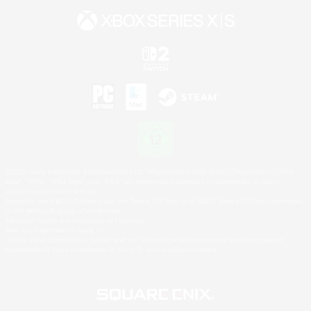
©2026 Sony Interactive Entertainment LLC."PlayStation Family Mark", "PlayStation", "PS5
logo", "PS5", "PS4 logo" and "PS4" are registered trademarks or trademarks of Sony
Interactive Entertainment Inc.
Microsoft, the XBOX Sphere mark, the Series X|S logo and XBOX Series X|S are trademarks
of the Microsoft group of companies.
Nintendo Switch is a trademark of Nintendo.
Mac is a trademark of Apple Inc.
©2026 Valve Corporation. Steam and the Steam logo are trademarks and/or registered
trademarks of Valve Corporation in the U.S. and/or other countries.