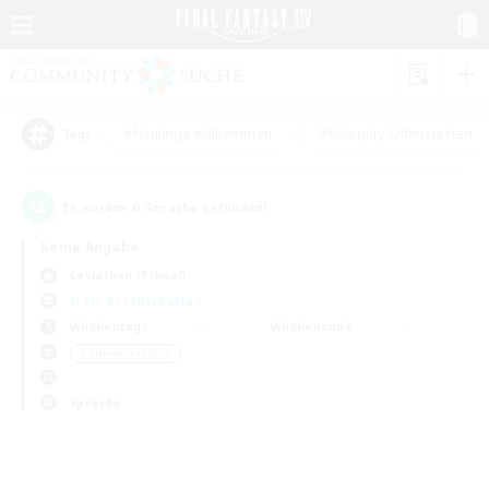
#Neulinge willkommen
#Roleplay-Enthusiasten
Tags
0
Es wurden
Gesuche gefunden!
Keine Angabe
Leviathan (Primal)
Freie Gesellschaften
Wochentags
Wochenende
＃Elternfreundlich
Sprache