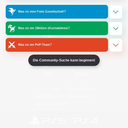
Was ist eine Freie Gesellschaft?
/
Facebook
X
News
Was ist ein (Welten-)Kontaktkreis?
Was ist ein PvP-Team?
YouTube
Instagram
Die Community-Suche kann beginnen!
Twitch
Bluesky
Lizenz
Regeln & Richtlinien
Datenschutzrichtlinie
Cookie-Richtlinien
Abo jetzt kündigen