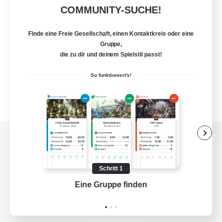
COMMUNITY-SUCHE!
Finde eine Freie Gesellschaft, einen Kontaktkreis oder eine
Gruppe,
die zu dir und deinem Spielstil passt!
So funktioniert's!
Zur PC-Seite
Schritt 1
Eine Gruppe finden
Auf 
Spiel herunterladen
Offizielle Informationen