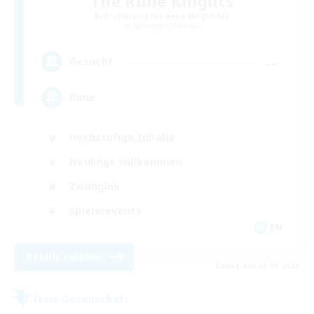
The Rune Knights
Rekrutierung für neue Mitglieder
Behemoth [Primal]
--
Gesucht
Rune
Hochstufige Inhalte
Neulinge willkommen
Zwanglos
Spielerevents
EN
Details ansehen
Endet am 03.09.2026
Freie Gesellschaft