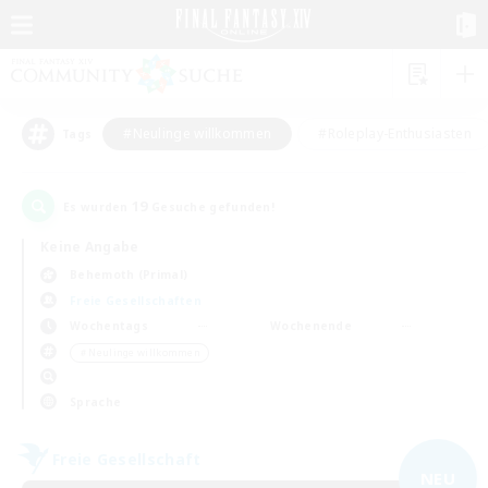
#Neulinge willkommen
#Roleplay-Enthusiasten
Tags
19
Es wurden
Gesuche gefunden!
Keine Angabe
Behemoth (Primal)
Freie Gesellschaften
Wochentags
Wochenende
＃Neulinge willkommen
Sprache
Freie Gesellschaft
NEU