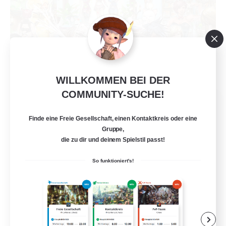
WILLKOMMEN BEI DER
COMMUNITY-SUCHE!
Star Seekers
Rekrutierung für neue Mitglieder
Finde eine Freie Gesellschaft, einen Kontaktkreis oder eine
Behemoth [Primal]
Gruppe,
die zu dir und deinem Spielstil passt!
80
Gesucht
So funktioniert's!
Anyone welcome!
Neulinge willkommen
Berufstätige willkommen