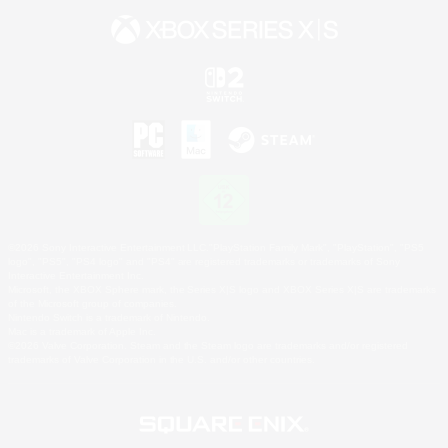
©2026 Sony Interactive Entertainment LLC."PlayStation Family Mark", "PlayStation", "PS5
logo", "PS5", "PS4 logo" and "PS4" are registered trademarks or trademarks of Sony
Interactive Entertainment Inc.
Microsoft, the XBOX Sphere mark, the Series X|S logo and XBOX Series X|S are trademarks
of the Microsoft group of companies.
Nintendo Switch is a trademark of Nintendo.
Mac is a trademark of Apple Inc.
©2026 Valve Corporation. Steam and the Steam logo are trademarks and/or registered
trademarks of Valve Corporation in the U.S. and/or other countries.