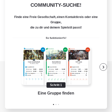
COMMUNITY-SUCHE!
Finde eine Freie Gesellschaft, einen Kontaktkreis oder eine
Gruppe,
die zu dir und deinem Spielstil passt!
So funktioniert's!
Zur PC-Seite
Schritt 1
Eine Gruppe finden
Auf 
Spiel herunterladen
Offizielle Informationen