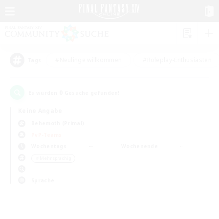
#Neulinge willkommen
#Roleplay-Enthusiasten
Tags
0
Es wurden
Gesuche gefunden!
Keine Angabe
Behemoth (Primal)
PvP-Teams
Wochentags
Wochenende
＃Mehrsprachig
Sprache