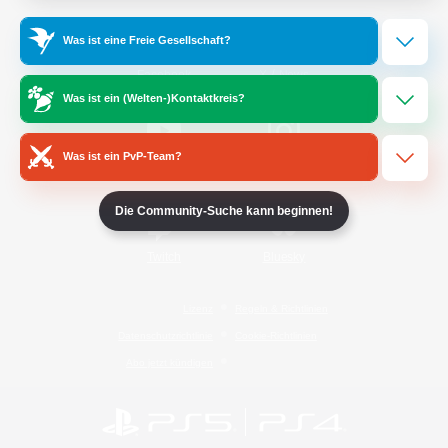
Was ist eine Freie Gesellschaft?
/
Facebook
X
News
Was ist ein (Welten-)Kontaktkreis?
Was ist ein PvP-Team?
YouTube
Instagram
Die Community-Suche kann beginnen!
Twitch
Bluesky
Lizenz
Regeln & Richtlinien
Datenschutzrichtlinie
Cookie-Richtlinien
Abo jetzt kündigen