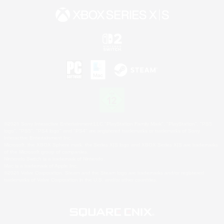
©2026 Sony Interactive Entertainment LLC."PlayStation Family Mark", "PlayStation", "PS5
logo", "PS5", "PS4 logo" and "PS4" are registered trademarks or trademarks of Sony
Interactive Entertainment Inc.
Microsoft, the XBOX Sphere mark, the Series X|S logo and XBOX Series X|S are trademarks
of the Microsoft group of companies.
Nintendo Switch is a trademark of Nintendo.
Mac is a trademark of Apple Inc.
©2026 Valve Corporation. Steam and the Steam logo are trademarks and/or registered
trademarks of Valve Corporation in the U.S. and/or other countries.