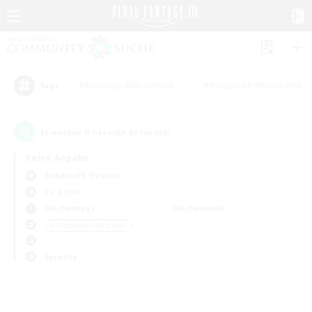
#Neulinge willkommen
#Roleplay-Enthusiasten
Tags
0
Es wurden
Gesuche gefunden!
Keine Angabe
Behemoth (Primal)
KK & WKK
Wochentags
Wochenende
＃Handwerker/Sammler
Sprache