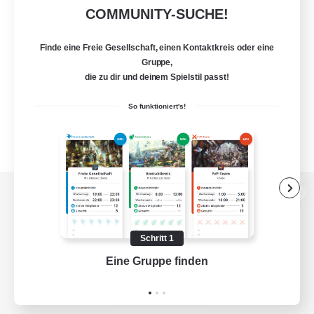
COMMUNITY-SUCHE!
Finde eine Freie Gesellschaft, einen Kontaktkreis oder eine
Gruppe,
die zu dir und deinem Spielstil passt!
So funktioniert's!
Zur PC-Seite
Schritt 1
Eine Gruppe finden
Auf 
Spiel herunterladen
Offizielle Informationen