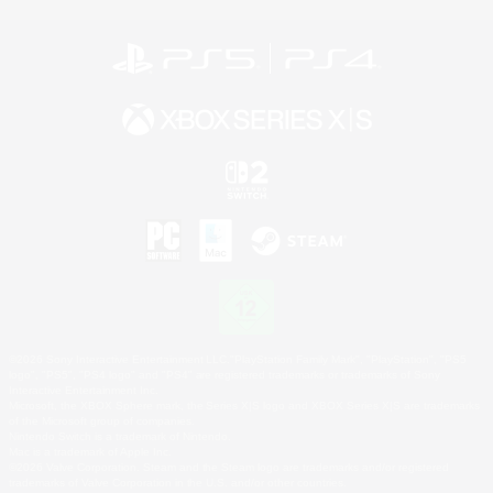
©2026 Sony Interactive Entertainment LLC."PlayStation Family Mark", "PlayStation", "PS5
logo", "PS5", "PS4 logo" and "PS4" are registered trademarks or trademarks of Sony
Interactive Entertainment Inc.
Microsoft, the XBOX Sphere mark, the Series X|S logo and XBOX Series X|S are trademarks
of the Microsoft group of companies.
Nintendo Switch is a trademark of Nintendo.
Mac is a trademark of Apple Inc.
©2026 Valve Corporation. Steam and the Steam logo are trademarks and/or registered
trademarks of Valve Corporation in the U.S. and/or other countries.