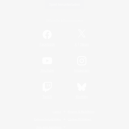
Spiel herunterladen
Offizielle Informationen
/
Facebook
X
News
YouTube
Instagram
Twitch
Bluesky
Lizenz
Regeln & Richtlinien
Datenschutzrichtlinie
Cookie-Richtlinien
Abo jetzt kündigen