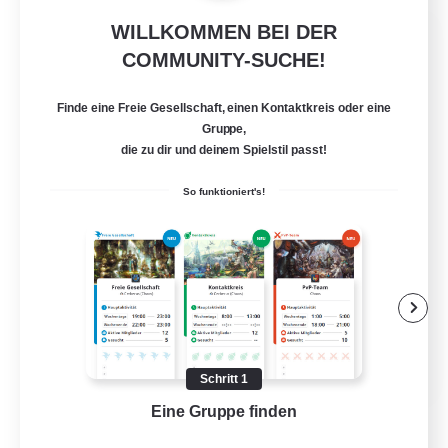
WILLKOMMEN BEI DER
Bahamut Rage LTDA
COMMUNITY-SUCHE!
Rekrutierung für neue Mitglieder
Behemoth [Primal]
Finde eine Freie Gesellschaft, einen Kontaktkreis oder eine
100
Gesucht
Gruppe,
die zu dir und deinem Spielstil passt!
Casual - Livre
So funktioniert's!
Neulinge willkommen
Zwanglos
Aktive Gruppe
Hardcore
EN
Schritt 1
Details ansehen
Eine Gruppe finden
Auf 
Endet am 08.08.2026