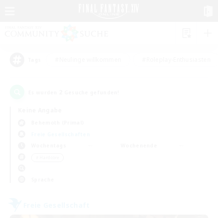
#Neulinge willkommen
#Roleplay-Enthusiasten
Tags
2
Es wurden
Gesuche gefunden!
Keine Angabe
Behemoth (Primal)
Freie Gesellschaften
Wochentags
Wochenende
＃Hardcore
Sprache
Freie Gesellschaft