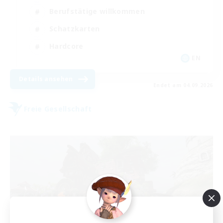
Berufstätige willkommen
Schatzkarten
Hardcore
EN
Details ansehen
Endet am 04.09.2026
Freie Gesellschaft