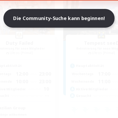
Die Community-Suche kann beginnen!
Duty Failed
Tempest see
rutierung für neue Mitglieder
Rekrutierung für neue Mitg
Ultros [Primal]
Ultros [Primal]
ptaktivität
Hauptaktivität
12:00
23:00
17:00
entags
Wochentags
10:00
23:00
11:00
enende
Wochenende
10
ive Mitglieder
Aktive Mitglieder
--
sucht
Gesucht
azilian Group
linge willkommen