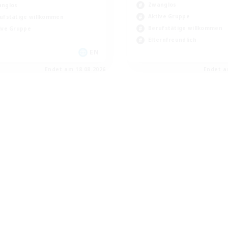
Zwanglos
nglos
Aktive Gruppe
ufstätige willkommen
Berufstätige willkommen
ive Gruppe
Elternfreundlich
EN
Endet am 18.08.2026
Endet a