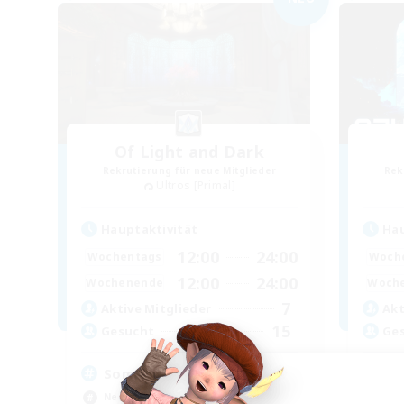
Of Light and Dark
Rekrutierung für neue Mitglieder
Rek
Ultros [Primal]
Hauptaktivität
Hau
12:00
24:00
Wochentags
Woch
12:00
24:00
Wochenende
Woch
7
Aktive Mitglieder
Akt
15
Gesucht
Ge
Something for Everyone!
AT
Neulinge willkommen
Spi