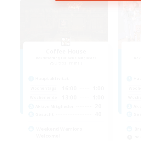
Coffee House
Rekrutierung für neue Mitglieder
Rek
Ultros [Primal]
Hauptaktivität
Hau
16:00
1:00
Wochentags
Woch
13:00
1:00
Wochenende
Woch
20
Aktive Mitglieder
Akt
40
Gesucht
Ge
Weekend Warriors
Br
Welcome!
Neu