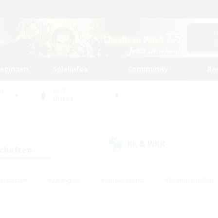
beginnen
Spielinfos
Community
Ra
UM
WELT
Ultros
KK & WKK
(9)
schaften
(17)
husiasten
#Zwanglos
#Spielerevents
#Elternfreundlich
#Unterkunft-Enthusiasten
#Studentenfreundlich
#Hardcore
gd
#Handwerker/Sammler
#Lore-Enthusiasten
#Hobbys/