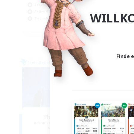
Berufstätige willkommen
Ber
Aktive Gruppe
Akt
WILLK
Zwanglos
Hoc
EN
Endet am 02.09.2026
Finde 
Freie Gesellschaft
Freie 
The Hideaway
Rekrutierung für neue Mitglieder
Rek
Ultros [Primal]