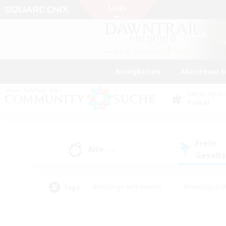
Neuigkeiten
Abenteuer 
DATENZENTR
Primal
Freie
Alle
(26)
Gesell
Tags
#Neulinge willkommen
#Roleplay-Ent
#Mehrsprachig
#Glamour-Enthusiasten
#Hochstufige Inhalte
#Hohe Ja