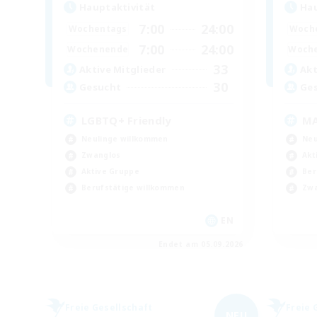
Hauptaktivität
Hau
7:00
24:00
Wochentags
Woch
7:00
24:00
Wochenende
Woch
33
Aktive Mitglieder
Akt
30
Gesucht
Ge
LGBTQ+ Friendly
MA
Neulinge willkommen
Neu
Zwanglos
Akt
Aktive Gruppe
Ber
Berufstätige willkommen
Zwa
EN
Endet am 05.09.2026
Freie Gesellschaft
Freie 
NEU