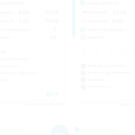
ptaktivität
Hauptaktivität
9:00
17:00
13:00
entags
Wochentags
1:00
17:00
0:00
enende
Wochenende
7
ive Mitglieder
Aktive Mitglieder
25
sucht
Gesucht
N...
linge willkommen
Neulinge willkommen
ive Gruppe
Berufstätige willkommen
ufstätige willkommen
Zwanglos
nglos
Schatzkarten
EN
Endet am 04.09.2026
Endet a
Gesellschaft
Freie Gesellschaft
NEU