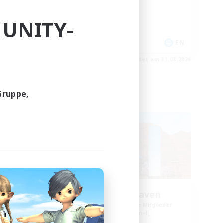
Aktive Gruppe
Hochstufige Inhalte
UNITY-
Schatzkarten
EN
EN
m 31.08.2026
Endet am 31.08.2026
Gruppe,
Freie Gesellschaft
The 7th Heaven
lieder
Rekrutierung für neue Mitglieder
Ultros [Primal]