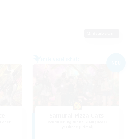
Bearbeiten
Freie Gesellschaft
NEU
ce
Samurai Pizza Cats!
lieder
Rekrutierung für neue Mitglieder
Ultros [Primal]