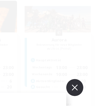
s
Aurora
lieder
Rekrutierung für neue Mitglieder
Ultros [Primal]
Hauptaktivität
23:00
13:00
23:00
Wochentags
23:00
10:00
23:00
Wochenende
6
210
Aktive Mitglieder
20
20
Gesucht
Casual!
Berufstätige willkommen