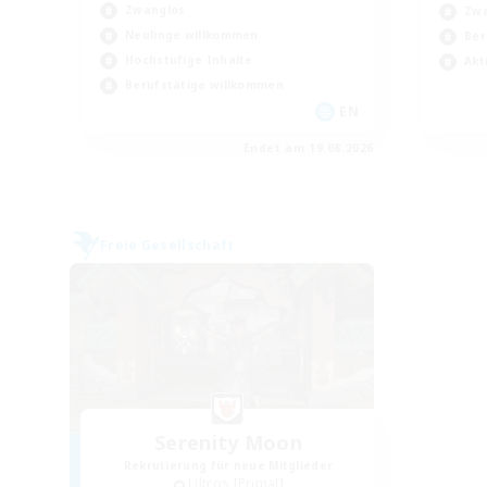
Zwanglos
Zwa
Neulinge willkommen
Ber
Hochstufige Inhalte
Akt
Berufstätige willkommen
EN
Endet am 19.08.2026
Freie Gesellschaft
Serenity Moon
Rekrutierung für neue Mitglieder
Ultros [Primal]