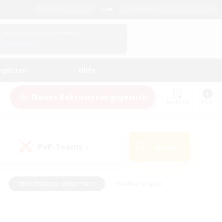
Deutsch
Check deine Charakterdetails
Einloggen
nglisten
Hilfe
Neues Rekrutierungsgesuch
Merkliste
Hilfe
PvP-Teams
Suche
(0)
#Berufstätige willkommen
#Aktive Gruppe
#Schatzkarten
#Screenshot-Enthusiasten
Interessen
#PvP-Enthusiasten