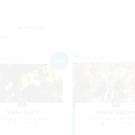
Wochenende
ache
Gesellschaft
Freie Gesellschaft
NEU
Stella Botri
Umbral Radian
rutierung für neue Mitglieder
Rekrutierung für neue Mitg
Ultros [Primal]
Ultros [Primal]