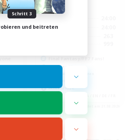
Hauptaktivität
Schritt 3
24:00
7:00
24:00
Wochentags
obieren und beitreten
24:00
7:00
24:00
Wochenende
89
263
Aktive Mitglieder
999
999
Gesucht
yone
Final Fantasy/FF7 Fans!
Neulinge willkommen
Berufstätige willkommen
Lore-Enthusiasten
Aktive Gruppe
EN
JA / EN / DE / FR
m 23.08.2026
Endet am 21.08.2026
Freie Gesellschaft