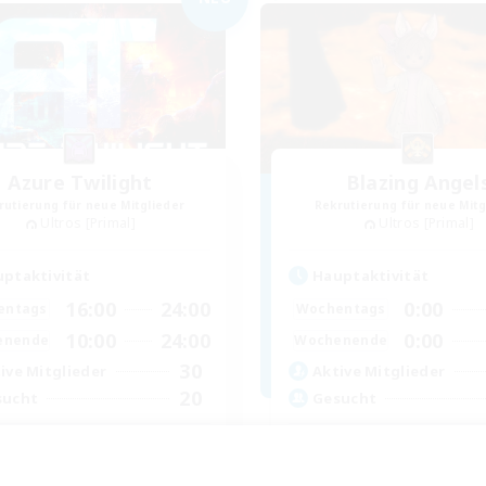
Azure Twilight
Blazing Angel
rutierung für neue Mitglieder
Rekrutierung für neue Mitg
Ultros [Primal]
Ultros [Primal]
ptaktivität
Hauptaktivität
16:00
24:00
0:00
entags
Wochentags
10:00
24:00
0:00
enende
Wochenende
30
ive Mitglieder
Aktive Mitglieder
20
sucht
Gesucht
Cozy Fireplace
elerevents
Neulinge willkommen