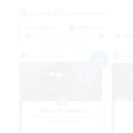
17
Es wurden
Gesuche gefunden!
Keine Angabe
Wochentags
＃Berufstätige willkommen
Spr
Freie Gesellschaft
Freie 
NEU
Moon Dreamers
Rekrutierung für neue Mitglieder
Rek
Ultros [Primal]