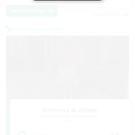
Details ansehen
Endet am 19.08.2026
Welten-Kontaktkreis
Demons & Allies
Rekrutierung für neue Mitglieder
Primal