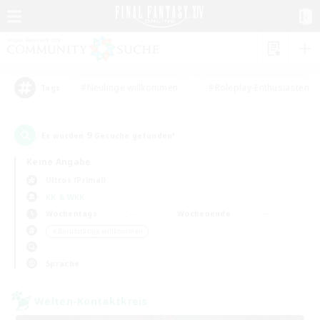
#Neulinge willkommen
#Roleplay-Enthusiasten
Tags
9
Es wurden
Gesuche gefunden!
Keine Angabe
Ultros (Primal)
KK & WKK
Wochentags
Wochenende
＃Berufstätige willkommen
Sprache
Welten-Kontaktkreis