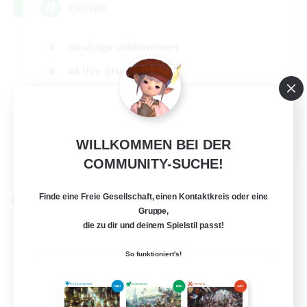
CROWN
Neulinge willkommen
Aktive Gruppe
Berufstätige willkommen
Hobbys/Interessen
EN
WILLKOMMEN BEI DER
COMMUNITY-SUCHE!
Details ansehen
Endet am 22.08.2026
Finde eine Freie Gesellschaft, einen Kontaktkreis oder eine
Welten-Kontaktkreis
Gruppe,
die zu dir und deinem Spielstil passt!
So funktioniert's!