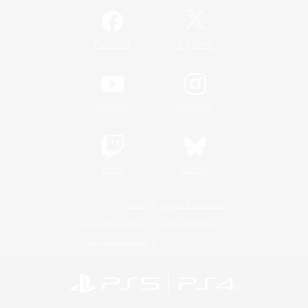
/
Facebook
X
News
YouTube
Instagram
Twitch
Bluesky
Lizenz
Regeln & Richtlinien
Datenschutzrichtlinie
Cookie-Richtlinien
Abo jetzt kündigen