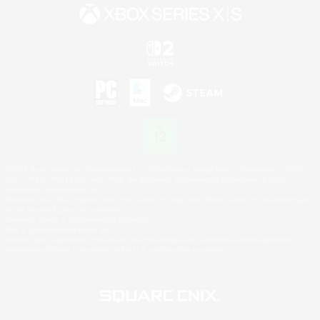
©2026 Sony Interactive Entertainment LLC."PlayStation Family Mark", "PlayStation", "PS5
logo", "PS5", "PS4 logo" and "PS4" are registered trademarks or trademarks of Sony
Interactive Entertainment Inc.
Microsoft, the XBOX Sphere mark, the Series X|S logo and XBOX Series X|S are trademarks
of the Microsoft group of companies.
Nintendo Switch is a trademark of Nintendo.
Mac is a trademark of Apple Inc.
©2026 Valve Corporation. Steam and the Steam logo are trademarks and/or registered
trademarks of Valve Corporation in the U.S. and/or other countries.