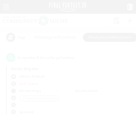
#Neulinge willkommen
#Roleplay-Enthusiasten
Tags
0
Es wurden
Gesuche gefunden!
Keine Angabe
Ultros (Primal)
PvP-Teams
Wochentags
Wochenende
＃Roleplay-Enthusiasten
Sprache