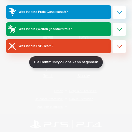
Was ist eine Freie Gesellschaft?
/
Facebook
X
News
Was ist ein (Welten-)Kontaktkreis?
Was ist ein PvP-Team?
YouTube
Instagram
Die Community-Suche kann beginnen!
Twitch
Bluesky
Lizenz
Regeln & Richtlinien
Datenschutzrichtlinie
Cookie-Richtlinien
Abo jetzt kündigen