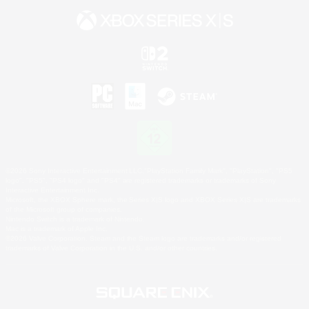
©2026 Sony Interactive Entertainment LLC."PlayStation Family Mark", "PlayStation", "PS5
logo", "PS5", "PS4 logo" and "PS4" are registered trademarks or trademarks of Sony
Interactive Entertainment Inc.
Microsoft, the XBOX Sphere mark, the Series X|S logo and XBOX Series X|S are trademarks
of the Microsoft group of companies.
Nintendo Switch is a trademark of Nintendo.
Mac is a trademark of Apple Inc.
©2026 Valve Corporation. Steam and the Steam logo are trademarks and/or registered
trademarks of Valve Corporation in the U.S. and/or other countries.