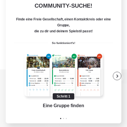
COMMUNITY-SUCHE!
Finde eine Freie Gesellschaft, einen Kontaktkreis oder eine
Gruppe,
die zu dir und deinem Spielstil passt!
So funktioniert's!
Zur PC-Seite
Schritt 1
Eine Gruppe finden
Auf 
Spiel herunterladen
Offizielle Informationen