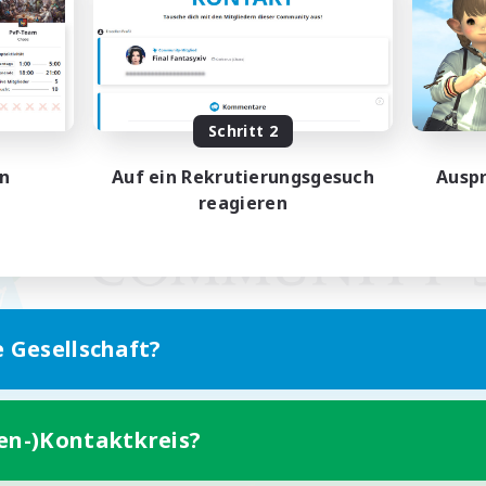
Schritt 2
en
Auf ein Rekrutierungsgesuch
Auspr
reagieren
e Gesellschaft?
ten-)Kontaktkreis?
Version für Mobilgeräte