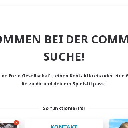
Wochenende
OMMEN BEI DER COMM
he
SUCHE!
eine Freie Gesellschaft, einen Kontaktkreis oder eine 
die zu dir und deinem Spielstil passt!
0 Gesuche
den keine Gesuche ge
So funktioniert's!
t aufgeben! Versuche es mit anderen Suchfil