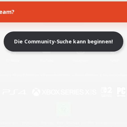
Team?
Spiel herunterladen
Offizielle Informationen
Die Community-Suche kann beginnen!
X
/
News
YouTube
Instagram
Twitch
Lizenz
Regeln & Richtlinien
Datenschutzrichtlinie
Cookie-Richtlinien
Abo jetzt kündige
 Family Mark", "PlayStation", "PS5 logo", "PS5", "PS4 logo" and "PS4" are registered trademark