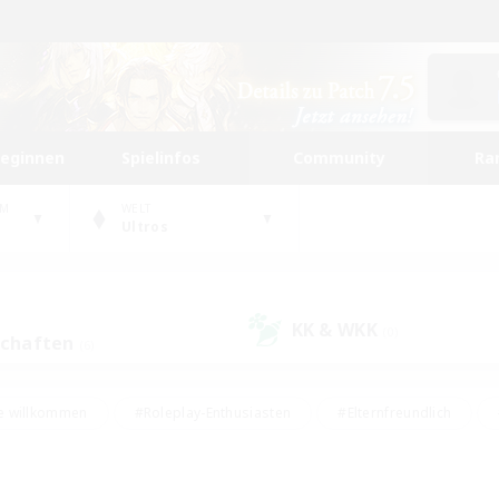
beginnen
Spielinfos
Community
Ra
UM
WELT
Ultros
KK & WKK
(0)
schaften
(6)
e willkommen
#Roleplay-Enthusiasten
#Elternfreundlich
#Studentenfreundlich
#Mehrsprachig
#Unterkunft-Enthusiast
d
#Hochstufige Inhalte
#Handwerker/Sammler
#PvP-Ent