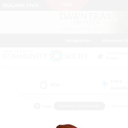
Neuigkeiten
Abenteuer 
DATENZENTR
Primal
Freie
Alle
(6)
Gesell
Tags
#Glamour-Enthusiasten
#Neuling
#Aktive Gruppe
#Berufstätige willkommen
#Lore-Enthusiasten
#Hohe Jag