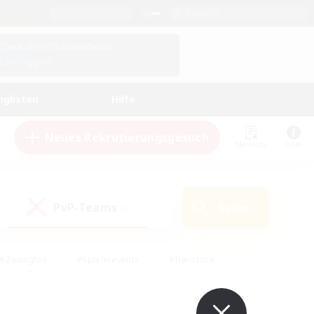
Deutsch
Check deine Charakterdetails
Einloggen
nglisten
Hilfe
Neues Rekrutierungsgesuch
Merkliste
Hilfe
PvP-Teams
Suche
(0)
#Zwanglos
#Spielerevents
#Hardcore
en
#Schatzkarten
#Screenshot-Enthusiasten
husiasten
#Hobbys/Interessen