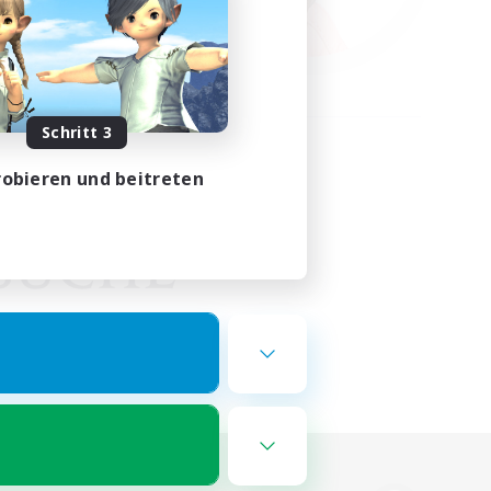
Schritt 3
obieren und beitreten