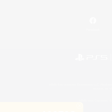
Facebook
©2026 Sony Interactive Entertainment LLC."PlayStation
Microsoft, the 
©2026 Valve Corporation. St