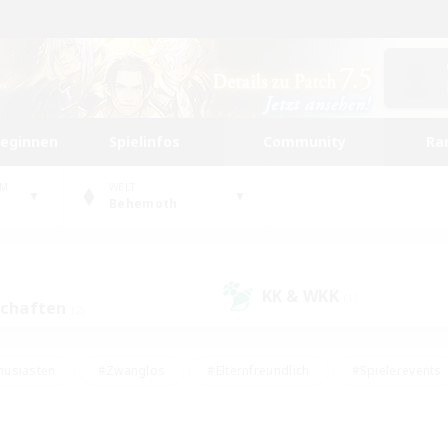
beginnen
Spielinfos
Community
Ra
UM
WELT
Behemoth
KK & WKK
(1)
schaften
(2)
husiasten
#Zwanglos
#Elternfreundlich
#Spielerevents
ten
#Glamour-Enthusiasten
#Schatzkarten
#Studentenfr
e Inhalte
#Lore-Enthusiasten
#Handwerker/Sammler
#