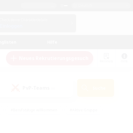
Deutsch
Check deine Charakterdetails
Einloggen
nglisten
Hilfe
Neues Rekrutierungsgesuch
Merkliste
Hilfe
PvP-Teams
Suche
(0)
#Berufstätige willkommen
#Aktive Gruppe
eundlich
#Hardcore
#Hohe Jagd
Hobbys/Interessen
#PvP-Enthusiasten