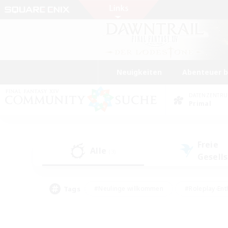
Neuigkeiten
Abenteuer 
DATENZENTR
Primal
Freie
Alle
(3)
Gesell
Tags
#Neulinge willkommen
#Roleplay-Ent
#Mehrsprachig
#Unterkunft-Enthusias
#Screenshot-Enthusiasten
#Hochstufig