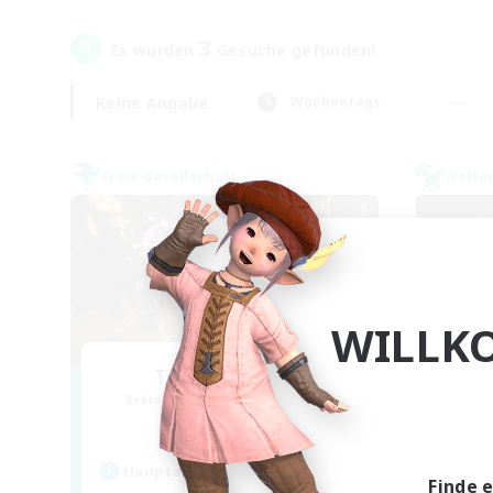
3
Es wurden
Gesuche gefunden!
Keine Angabe
Wochentags
Freie Gesellschaft
Welte
WILLK
Toca do coelho
Rekrutierung für neue Mitglieder
Rek
Behemoth [Primal]
Hau
Hauptaktivität
Finde 