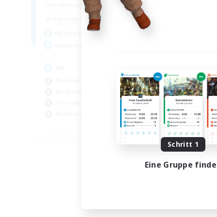
18:00
24:00
Woch
Wochentags
10:00
24:00
Woch
Wochenende
30
Akt
Aktive Mitglieder
20
Ge
Gesucht
Ha
BR
Neu
Neulinge willkommen
Ber
Berufstätige willkommen
Hoc
Schatzkarten
Har
Hardcore
EN
Endet am 04.09.2026
Schritt 1
Eine Gruppe find