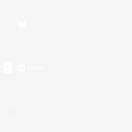
Bluesky
n
s or trademarks of Sony Interactive Entertainment Inc.
up of companies.
U.S. and/or other countries.