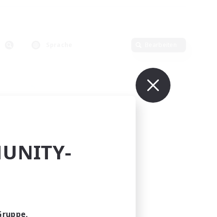
Sprache
Bearbeiten
UNITY-
LTDA
lieder
]
Gruppe,