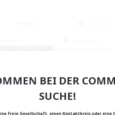
Wochenende
＃Hardcore
n-Kontaktkreis
Freie Gesellschaft
OMMEN BEI DER COMM
The Cleaners
Bahamut Rage 
SUCHE!
rutierung für neue Mitglieder
Rekrutierung für neue Mitg
Primal
Behemoth [Primal
ptaktivität
Hauptaktivität
eine Freie Gesellschaft, einen Kontaktkreis oder eine 