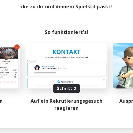
9:00
24:00
18:00
entags
Wochentags
die zu dir und deinem Spielstil passt!
13:00
24:00
7:00
enende
Wochenende
10
ive Mitglieder
Aktive Mitglieder
60
sucht
Gesucht
So funktioniert's!
tsune Miku
Casual - Livre
linge willkommen
Neulinge willkommen
ufstätige willkommen
Zwanglos
hstufige Inhalte
Aktive Gruppe
dcore
Hardcore
EN
Endet am 30.08.2026
Endet a
Schritt 2
en
Auf ein Rekrutierungsgesuch
Auspr
reagieren