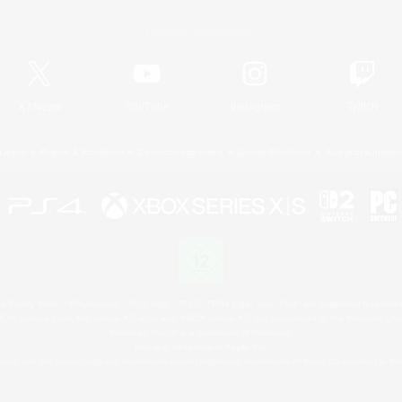
Offizielle Informationen
X
/
News
YouTube
Instagram
Twitch
Lizenz
Regeln & Richtlinien
Datenschutzrichtlinie
Cookie-Richtlinien
Abo jetzt kündige
 Family Mark", "PlayStation", "PS5 logo", "PS5", "PS4 logo" and "PS4" are registered trademark
XBOX Sphere mark, the Series X|S logo and XBOX Series X|S are trademarks of the Microsoft gro
Nintendo Switch is a trademark of Nintendo.
Mac is a trademark of Apple Inc.
eam and the Steam logo are trademarks and/or registered trademarks of Valve Corporation in the 