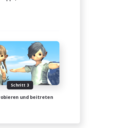
23:00
24:00
5
100
EN
m 08.08.2026
Schritt 3
obieren und beitreten