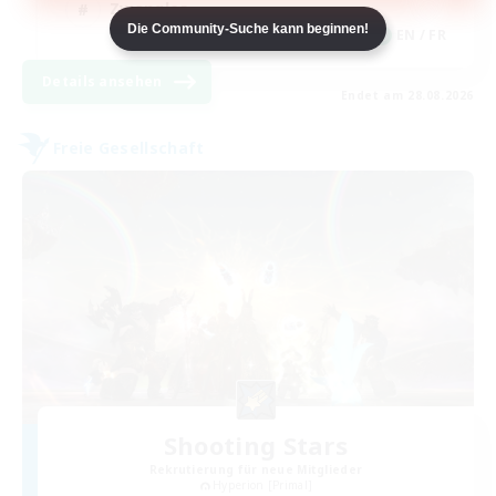
Zwanglos
Die Community-Suche kann beginnen!
EN / FR
Details ansehen
Endet am 28.08.2026
Freie Gesellschaft
Shooting Stars
Rekrutierung für neue Mitglieder
Hyperion [Primal]