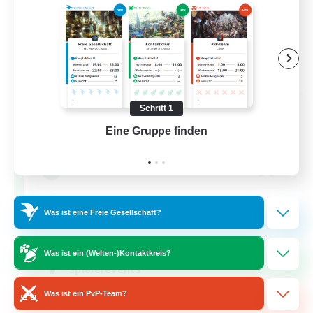
FFXIV NA Network
Schritt 1
Rekrutierung für neue Mitglieder
Eine Gruppe finden
Auf 
Primal
50
Gesucht
Active Players needed
Was ist eine Freie Gesellschaft?
Aktive Gruppe
Was ist ein (Welten-)Kontaktkreis?
Spielerevents
Berufstätige willkommen
Was ist ein PvP-Team?