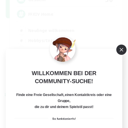
FFXIV Home
Neulinge willkommen
Hobbys/Interessen
Spielerevents
Aktive Gruppe
EN
WILLKOMMEN BEI DER
Details ansehen
COMMUNITY-SUCHE!
Endet am 02.09.2026
Finde eine Freie Gesellschaft, einen Kontaktkreis oder eine
Welten-Kontaktkreis
Gruppe,
die zu dir und deinem Spielstil passt!
So funktioniert's!