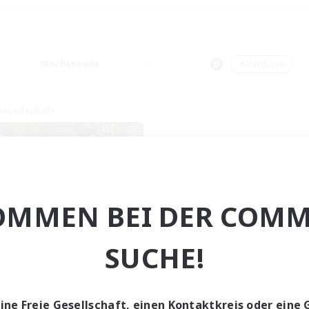
Wochenende
＃Hardcore
Gesellschaft
OMMEN BEI DER COMM
Toca do coelho
SUCHE!
rutierung für neue Mitglieder
Behemoth [Primal]
ptaktivität
eine Freie Gesellschaft, einen Kontaktkreis oder eine 