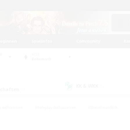
beginnen
Spielinfos
Community
Ra
UM
WELT
Behemoth
KK & WKK
(1)
schaften
(1)
e willkommen
#Roleplay-Enthusiasten
#Elternfreundlich
#Studentenfreundlich
#Mehrsprachig
#Unterkunft-Enthusiast
d
#Hochstufige Inhalte
#Handwerker/Sammler
#PvP-Ent