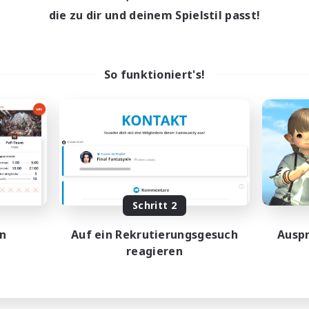
18:00
24:00
entags
die zu dir und deinem Spielstil passt!
10:00
24:00
enende
30
ive Mitglieder
20
sucht
So funktioniert's!
linge willkommen
ufstätige willkommen
atzkarten
dcore
EN
Endet am 04.09.2026
Schritt 2
en
Auf ein Rekrutierungsgesuch
Auspr
reagieren