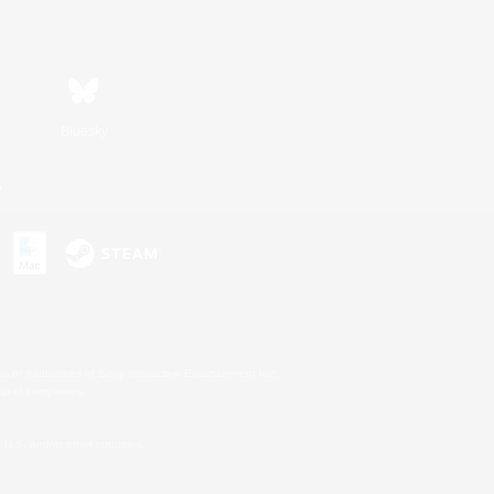
Bluesky
n
s or trademarks of Sony Interactive Entertainment Inc.
up of companies.
U.S. and/or other countries.