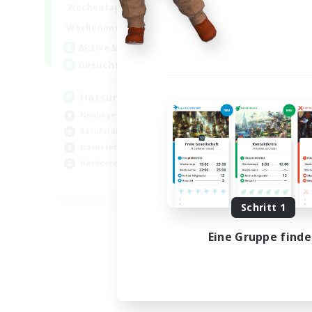
9:00
24:00
Wochentags
Woch
13:00
24:00
Wochenende
Woch
10
Aktive Mitglieder
Akt
60
Gesucht
Ge
Hatsune Miku
BR
Neulinge willkommen
Neu
Berufstätige willkommen
Ber
Hochstufige Inhalte
Sch
Hardcore
Har
EN
Endet am 06.09.2026
Schritt 1
Eine Gruppe find