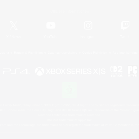
Offizielle Informationen
X
/
News
YouTube
Instagram
Twitch
Lizenz
Regeln & Richtlinien
Datenschutzrichtlinie
Cookie-Richtlinien
Abo jetzt kündige
 Family Mark", "PlayStation", "PS5 logo", "PS5", "PS4 logo" and "PS4" are registered trademark
XBOX Sphere mark, the Series X|S logo and XBOX Series X|S are trademarks of the Microsoft gro
Nintendo Switch is a trademark of Nintendo.
Mac is a trademark of Apple Inc.
eam and the Steam logo are trademarks and/or registered trademarks of Valve Corporation in the 