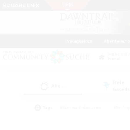
Neuigkeiten
Abenteuer 
DATENZENTR
Primal
Freie
Alle
(2)
Gesell
Tags
#Glamour-Enthusiasten
#Neuling
#Aktive Gruppe
#Berufstätige willkommen
#Lore-Enthusiasten
#Hohe Jag