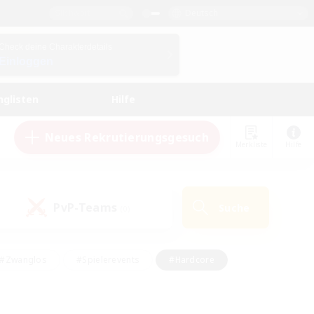
Deutsch
Check deine Charakterdetails
Einloggen
nglisten
Hilfe
Neues Rekrutierungsgesuch
Merkliste
Hilfe
PvP-Teams
Suche
(0)
#Zwanglos
#Spielerevents
#Hardcore
en
#Schatzkarten
#Screenshot-Enthusiasten
husiasten
#Hobbys/Interessen