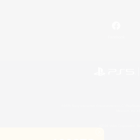
Facebook
©2026 Sony Interactive Entertainment LLC."PlayStation
Microsoft, the 
©2026 Valve Corporation. St