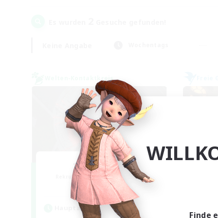
2
Es wurden
Gesuche gefunden!
Keine Angabe
Wochentags
Welten-Kontaktkreis
Freie 
WILLK
The Cleaners
Rekrutierung für neue Mitglieder
Rek
Primal
Hauptaktivität
Hau
Finde 