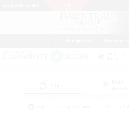
Neuigkeiten
Abenteuer 
DATENZENTR
Primal
Freie
Alle
(16)
Gesell
Tags
#Neulinge willkommen
#Roleplay-Ent
#Mehrsprachig
#Unterkunft-Enthusias
#Screenshot-Enthusiasten
#Hochstufig