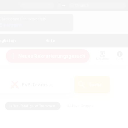
Deutsch
Check deine Charakterdetails
Einloggen
nglisten
Hilfe
Neues Rekrutierungsgesuch
Merkliste
Hilfe
PvP-Teams
Suche
(0)
#Berufstätige willkommen
#Aktive Gruppe
eundlich
#Hardcore
#Hohe Jagd
Hobbys/Interessen
#PvP-Enthusiasten