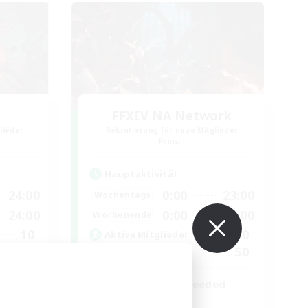
FFXIV NA Network
lieder
Rekrutierung für neue Mitglieder
Primal
Hauptaktivität
24:00
0:00
23:00
Wochentags
24:00
0:00
23:00
Wochenende
10
690
Aktive Mitglieder
60
50
Gesucht
Active Players needed
Aktive Gruppe