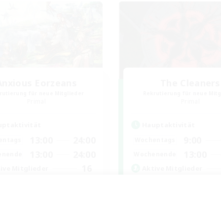
Anxious Eorzeans
The Cleaners
rutierung für neue Mitglieder
Rekrutierung für neue Mitg
Primal
Primal
ptaktivität
Hauptaktivität
13:00
24:00
9:00
entags
Wochentags
13:00
24:00
13:00
enende
Wochenende
16
ive Mitglieder
Aktive Mitglieder
--
sucht
Gesucht
xiety support
Hatsune Miku
nglos
Neulinge willkommen