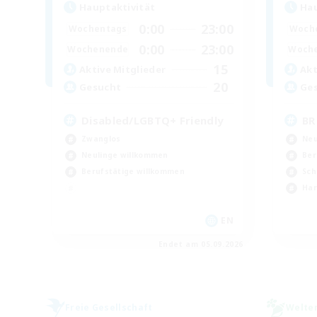
Hauptaktivität
Hau
0:00
23:00
Wochentags
Woch
0:00
23:00
Wochenende
Woch
15
Aktive Mitglieder
Akt
20
Gesucht
Ge
Disabled/LGBTQ+ Friendly
BR
Zwanglos
Neu
Neulinge willkommen
Ber
Berufstätige willkommen
Sch
Har
EN
Endet am 05.09.2026
Freie Gesellschaft
Welte