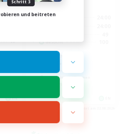
Schritt 3
Hauptaktivität
obieren und beitreten
23:00
1:00
24:00
Wochentags
23:00
1:00
24:00
Wochenende
514
49
Aktive Mitglieder
--
100
Gesucht
munity
CROWN
Neulinge willkommen
Aktive Gruppe
Berufstätige willkommen
Hobbys/Interessen
EN
EN
m 23.08.2026
Endet am 22.08.2026