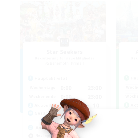
Star Seekers
Rekrutierung für neue Mitglieder
Rek
Behemoth [Primal]
Hau
Hauptaktivität
0:00
23:00
Woch
Wochentags
0:00
23:00
Woch
Wochenende
10
Akt
Aktive Mitglieder
80
Ge
Gesucht
An
Anyone welcome!
Zwa
Neulinge willkommen