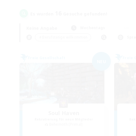
16
Es wurden
Gesuche gefunden!
Keine Angabe
Wochentags
＃Berufstätige willkommen
Spr
Freie Gesellschaft
Freie 
NEU
Soul Haven
Rekrutierung für neue Mitglieder
Rek
Behemoth [Primal]