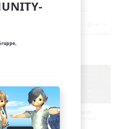
UNITY-
Spielerevents
Berufstätige willkommen
Zwanglos
EN
EN / FR
m 30.08.2026
Endet am 28.08.2026
Gruppe,
Welten-Kontaktkreis
oom
The Old Guards
lieder
Rekrutierung für neue Mitglieder
Primal