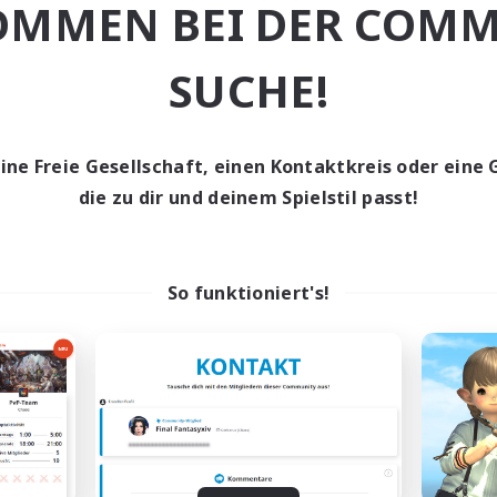
OMMEN BEI DER COMM
linge willkommen
Berufstätige willkommen
ive Gruppe
Hochstufige Inhalte
ufstätige willkommen
Hardcore
SUCHE!
EN
Endet am 02.09.2026
Endet a
eine Freie Gesellschaft, einen Kontaktkreis oder eine 
die zu dir und deinem Spielstil passt!
Gesellschaft
Welten-Kontaktkreis
So funktioniert's!
Spriggans' Rest
Oschon's Tear
rutierung für neue Mitglieder
Rekrutierung für neue Mitg
Behemoth [Primal]
Primal