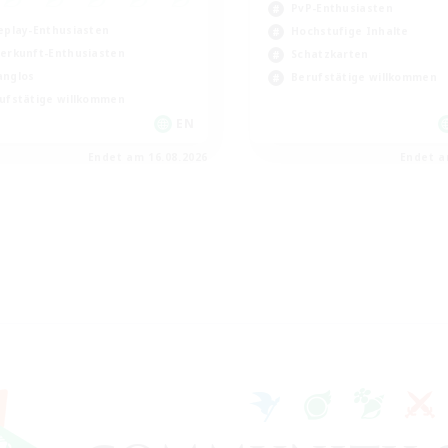
PvP-Enthusiasten
eplay-Enthusiasten
Hochstufige Inhalte
erkunft-Enthusiasten
Schatzkarten
nglos
Berufstätige willkommen
ufstätige willkommen
EN
Endet am 16.08.2026
Endet a