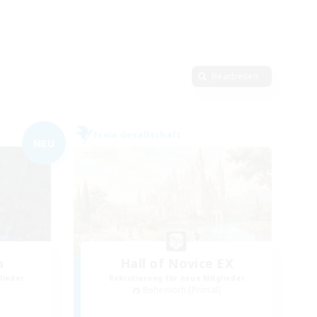
Bearbeiten
Freie Gesellschaft
NEU
n
Hall of Novice EX
lieder
Rekrutierung für neue Mitglieder
]
Behemoth [Primal]