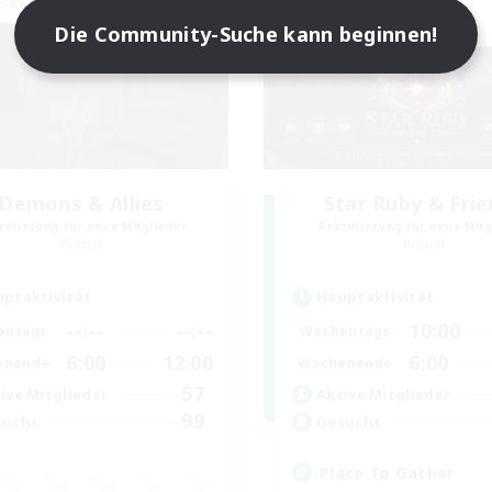
n-Kontaktkreis
Welten-Kontaktkreis
Die Community-Suche kann beginnen!
Demons & Allies
Star Ruby & Fri
rutierung für neue Mitglieder
Rekrutierung für neue Mitg
Primal
Primal
ptaktivität
Hauptaktivität
--:--
--:--
10:00
entags
Wochentags
6:00
12:00
6:00
enende
Wochenende
57
ive Mitglieder
Aktive Mitglieder
99
sucht
Gesucht
Place To Gather