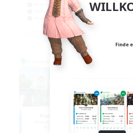
WILLK
Neu
Berufstätige willkommen
Akt
Schatzkarten
Ber
Zwanglos
EN
Endet am 03.09.2026
Finde 
Freie Gesellschaft
Freie 
Paws And Effect
Rekrutierung für neue Mitglieder
Rek
Behemoth [Primal]