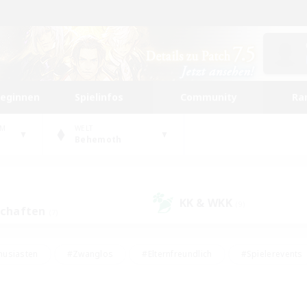
beginnen
Spielinfos
Community
Ra
UM
WELT
Behemoth
KK & WKK
(9)
schaften
(7)
husiasten
#Zwanglos
#Elternfreundlich
#Spielerevents
ten
#Glamour-Enthusiasten
#Schatzkarten
#Studentenfr
e Inhalte
#Lore-Enthusiasten
#Handwerker/Sammler
#