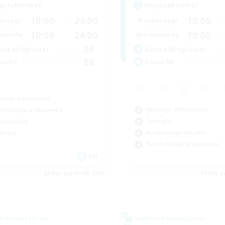
ptaktivität
Hauptaktivität
18:00
24:00
10:00
entags
Wochentags
10:00
24:00
10:00
enende
Wochenende
30
ive Mitglieder
Aktive Mitglieder
20
sucht
Gesucht
linge willkommen
Neulinge willkommen
ufstätige willkommen
Zwanglos
atzkarten
Hochstufige Inhalte
dcore
Berufstätige willkommen
EN
Endet am 04.09.2026
Endet a
n-Kontaktkreis
Welten-Kontaktkreis