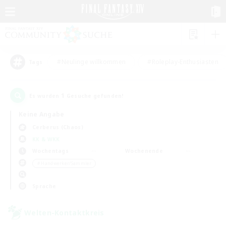
#Neulinge willkommen
#Roleplay-Enthusiasten
Tags
1
Es wurden
Gesuche gefunden!
Keine Angabe
Cerberus (Chaos)
KK & WKK
Wochentags
Wochenende
＃Handwerker/Sammler
Sprache
Welten-Kontaktkreis