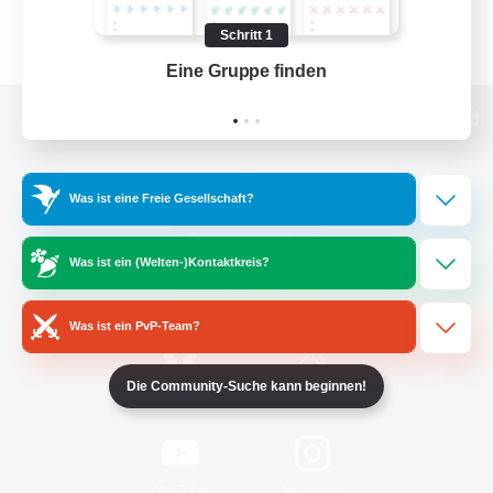
Schritt 1
Eine Gruppe finden
Auf 
Zur PC-Seite
Was ist eine Freie Gesellschaft?
Spiel herunterladen
Was ist ein (Welten-)Kontaktkreis?
Offizielle Informationen
Was ist ein PvP-Team?
Die Community-Suche kann beginnen!
/
Facebook
X
News
YouTube
Instagram