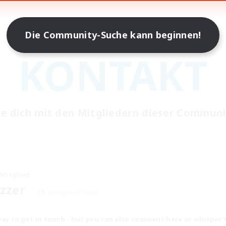
Die Community-Suche kann beginnen!
KONTAKT
e dich mit den Mitgliedern dieser Communi
Mitglied
izzer
Spriggan [Chaos]
t way to get in touch - but you can also comment here or whisper 