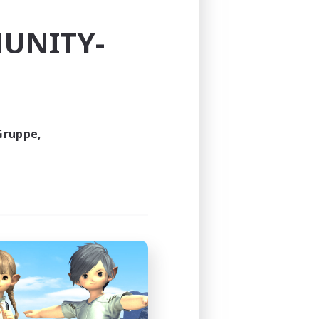
UNITY-
wards others
Gruppe,
can also apply directly from 