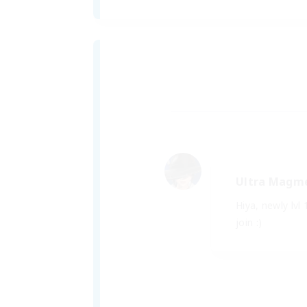
Ultra Magme
Hiya, newly lvl
join :)