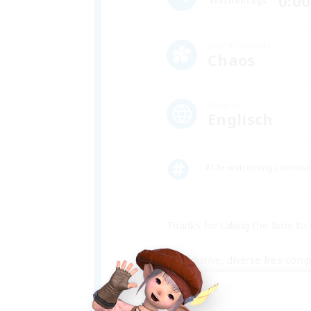
0:00
Wochentags
DATENZENTRUM
Chaos
Sprache
Englisch
#18+ welcoming commun
Thanks for taking the time to
An inclusive, diverse free com
to offer and extend a hand to
grinders all vibing under the