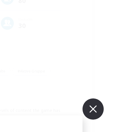
80
Gesucht
30
lte
#Aktive Gruppe
levels of content the game has 
id veterans and fresh MSQ 
e!