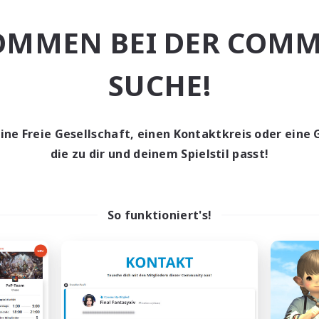
out of the way, what does our free company offer? 
OMMEN BEI DER COMM
SUCHE!
h great sea views 
appy to help aspiring gamers break into endgame
 we ask nothing from our members other than to be dignified to
eine Freie Gesellschaft, einen Kontaktkreis oder eine 
olerance approach to sexism, racism or general bigotry 
die zu dir und deinem Spielstil passt!
clizzer in game, or get in touch with .yuis on discord to chat. You 
d 2, Plot 2)
So funktioniert's!
 ♥