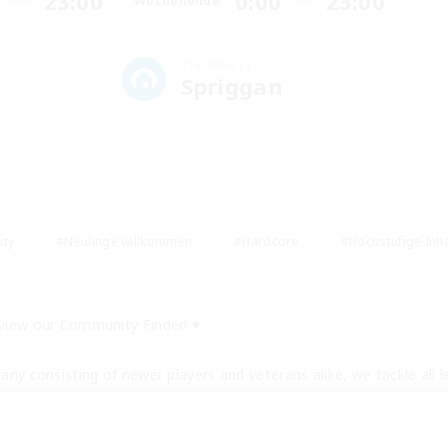
23:00
0:00
23:00
Wochenende
STAMMWELT
Spriggan
ity
#Neulinge willkommen
#Hardcore
#Hochstufige Inha
 view our Community Finder! ♥ 
pany consisting of newer players and veterans alike, we tackle all 
 help those who need it. With mount farmers, treasure hunters, ra
 same roof, we've got you covered from A Realm Reborn to endgam