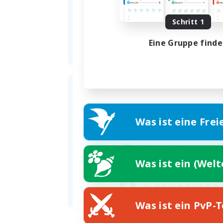
Schritt 1
Eine Gruppe find
Was ist eine Frei
Gründungsdatum
30.05.2021
Was ist ein (Wel
Adresse
Dorf des Nebels 2. Be
Was ist ein PvP-