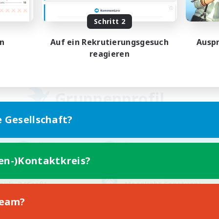
Schritt 2
en
Auf ein Rekrutierungsgesuch
Auspr
reagieren
Gruppenprofil
e Gesellschaft?
Mitglieder
Rang
147
30
ten-)Kontaktkreis?
Grundstücksprofil
zirk, 2 [Groß]
Moonlight Sanctuary
Team?