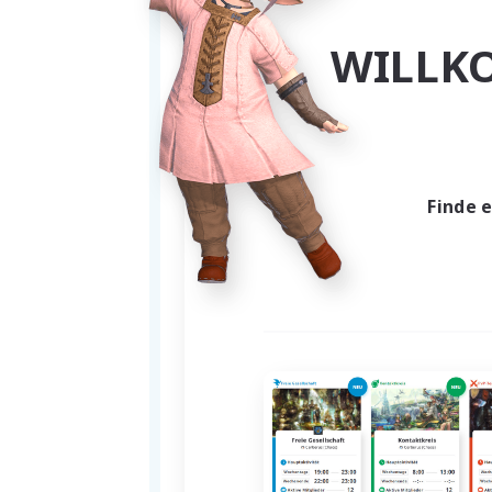
So with all the introductions 
WILLK
♥ 24/7 FC buffs
♥ A comfy mansion in Mist wit
♥ Active FC discord server 
♥ An active raid community, h
♥ Zero pressure environment -
Finde 
♥LGBTQ+ friendly and a zero t
To get involved, whisper Yuki M
our house's placard (Mist, War
Thanks for reading, much love