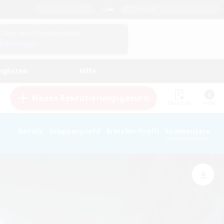
Deutsch
Check deine Charakterdetails
Einloggen
nglisten
Hilfe
Neues Rekrutierungsgesuch
Merkliste
Hilfe
Details
Gruppenprofil
Ersteller-Profil
Kommentare