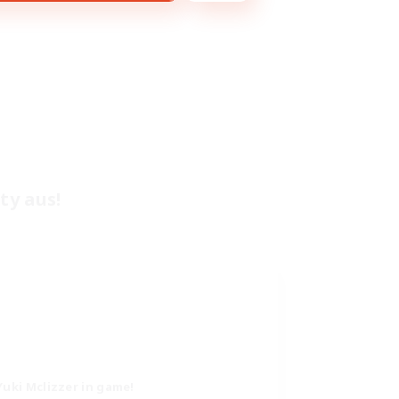
ty aus!
Yuki Mclizzer in game!