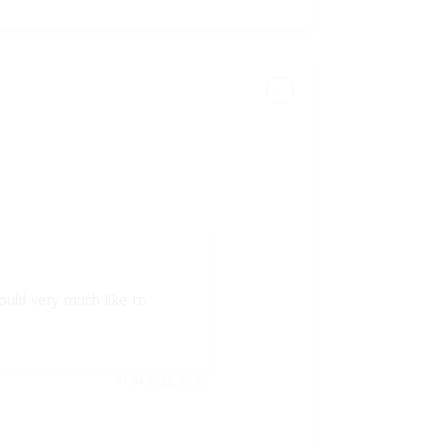
?
ould very much like to
21.04.2025, 00:02