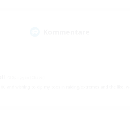
Kommentare
ll
Spriggan [Chaos]
 100 and wishing to dip my toes in raiding/extremes and the like, w