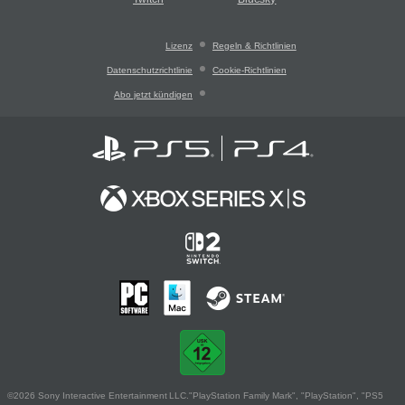
Lizenz
Regeln & Richtlinien
Datenschutzrichtlinie
Cookie-Richtlinien
Abo jetzt kündigen
©2026 Sony Interactive Entertainment LLC."PlayStation Family Mark", "PlayStation", "PS5