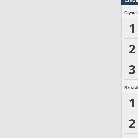
Entd
Crystal
1
2
3
Rang de
1
2