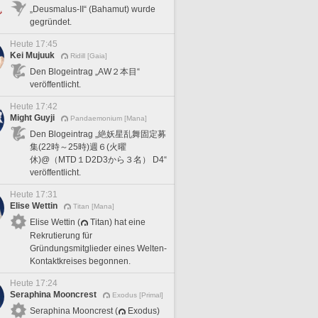
„Deusmalus-II“ (Bahamut) wurde
gegründet.
Heute 17:45
Kei Mujuuk
Ridill [Gaia]
Den Blogeintrag „AW２本目“
veröffentlicht.
Heute 17:42
Might Guyji
Pandaemonium [Mana]
Den Blogeintrag „絶妖星乱舞固定募
集(22時～25時)週６(火曜
休)@（MTD１D2D3から３名） D4“
veröffentlicht.
Heute 17:31
Elise Wettin
Titan [Mana]
Elise Wettin (
Titan) hat eine
Rekrutierung für
Gründungsmitglieder eines Welten-
Kontaktkreises begonnen.
Heute 17:24
Seraphina Mooncrest
Exodus [Primal]
Seraphina Mooncrest (
Exodus)