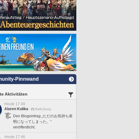
unity-Pinnwand
e Aktivitäten
Heute 17:49
Aluren Kulika
Ridill [Gaia]
Den Blogeintrag „ただのお気持ち表
明になってしまった。“
veröffentlicht.
Heute 17:46