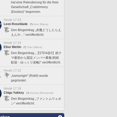
hat eine Rekrutierung für die freie
Gesellschaft „Crabtrimony
(Exodus)“ begonnen.
Heute 17:23
Leon Roseblade
Ixion [Mana]
Den Blogeintrag „赤魔どうしたらえ
えんや…“ veröffentlicht.
Heute 17:23
Elise Wettin
Titan [Mana]
Den Blogeintrag „【STD4@2】絶テ
マ最初から固定メンバー募集(初絶
歓迎・ゆっくり攻略)“ veröffentlicht.
Heute 17:22
„hamunigiri“ (Ridill) wurde
gegründet.
Heute 17:18
Chigu Yukkey
Atomos [Elemental]
Den Blogeintrag „ファントムウェポ
ン“ veröffentlicht.