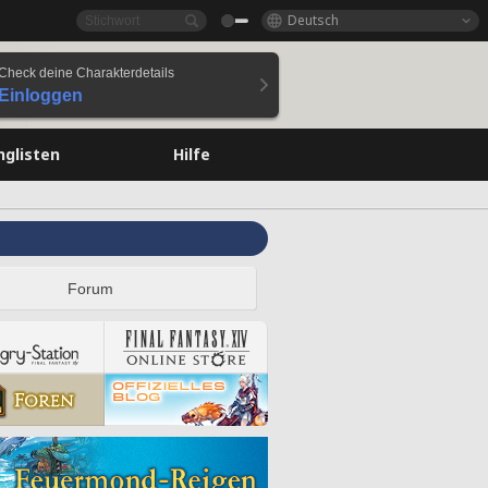
Deutsch
Check deine Charakterdetails
Einloggen
nglisten
Hilfe
Forum