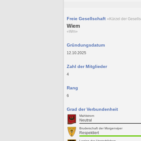
Freie Gesellschaft
«Kürzel der Gesells
Wiem
«Wm»
Gründungsdatum
12.10.2025
Zahl der Mitglieder
4
Rang
6
Grad der Verbundenheit
Mahlstrom
Neutral
Bruderschaft der Morgenviper
Respektiert
Legion der Unsterblichen