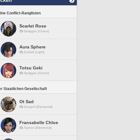
ecken
line Conflict-Ranglisten
Scarlet Rose
Spriggan [Chaos]
Aura Sphere
Zodiark [Light]
Totsu Geki
Spriggan [Chaos]
r Staatlichen Gesellschaft
Ot Sad
Gungnir [Elemental]
Fransabelle Chloe
Typhon [Elemental]