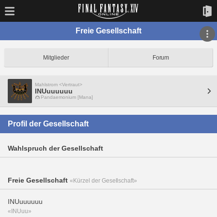
Freie Gesellschaft
Mitglieder
Forum
Mahlstrom <Vertraut>
INUuuuuuu
Pandaemonium [Mana]
Profil der Gesellschaft
Wahlspruch der Gesellschaft
Freie Gesellschaft
«Kürzel der Gesellschaft»
INUuuuuuu
«INUuu»