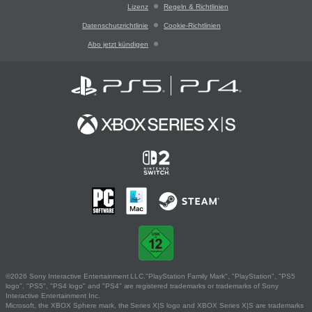
Lizenz
Regeln & Richtlinien
Datenschutzrichtlinie
Cookie-Richtlinien
Abo jetzt kündigen
©2026 Sony Interactive Entertainment LLC."PlayStation Family Mark", "PlayStation", "PS5
logo", "PS5", "PS4 logo" and "PS4" are registered trademarks or trademarks of Sony
Interactive Entertainment Inc.
Microsoft, the XBOX Sphere mark, the Series X|S logo and XBOX Series X|S are trademarks