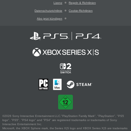
Lizenz
Regeln & Richtlinien
Datenschutzrichtlinie
Cookie-Richtlinien
Abo jetzt kündigen
©2026 Sony Interactive Entertainment LLC."PlayStation Family Mark", "PlayStation", "PS5
logo", "PS5", "PS4 logo" and "PS4" are registered trademarks or trademarks of Sony
Interactive Entertainment Inc.
Microsoft, the XBOX Sphere mark, the Series X|S logo and XBOX Series X|S are trademarks