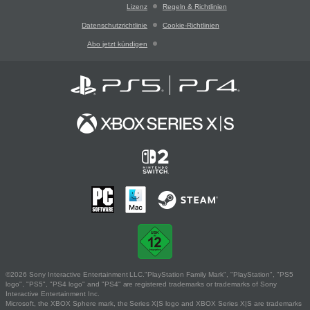
Lizenz
Regeln & Richtlinien
Datenschutzrichtlinie
Cookie-Richtlinien
Abo jetzt kündigen
©2026 Sony Interactive Entertainment LLC."PlayStation Family Mark", "PlayStation", "PS5
logo", "PS5", "PS4 logo" and "PS4" are registered trademarks or trademarks of Sony
Interactive Entertainment Inc.
Microsoft, the XBOX Sphere mark, the Series X|S logo and XBOX Series X|S are trademarks