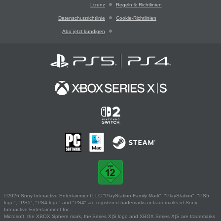
Lizenz
Regeln & Richtlinien
Datenschutzrichtlinie
Cookie-Richtlinien
Abo jetzt kündigen
©2026 Sony Interactive Entertainment LLC."PlayStation Family Mark", "PlayStation", "PS5
logo", "PS5", "PS4 logo" and "PS4" are registered trademarks or trademarks of Sony
Interactive Entertainment Inc.
Microsoft, the XBOX Sphere mark, the Series X|S logo and XBOX Series X|S are trademarks