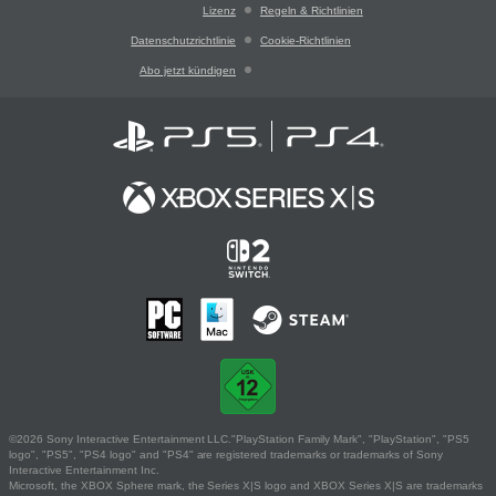
Lizenz
Regeln & Richtlinien
Datenschutzrichtlinie
Cookie-Richtlinien
Abo jetzt kündigen
©2026 Sony Interactive Entertainment LLC."PlayStation Family Mark", "PlayStation", "PS5
logo", "PS5", "PS4 logo" and "PS4" are registered trademarks or trademarks of Sony
Interactive Entertainment Inc.
Microsoft, the XBOX Sphere mark, the Series X|S logo and XBOX Series X|S are trademarks