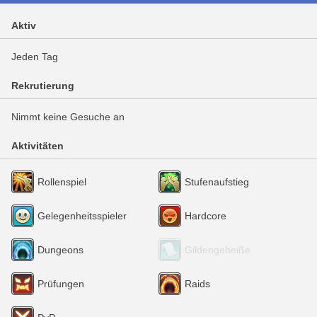
Aktiv
Jeden Tag
Rekrutierung
Nimmt keine Gesuche an
Aktivitäten
Rollenspiel
Stufenaufstieg
Gelegenheitsspieler
Hardcore
Dungeons
Gildengeheiße
Prüfungen
Raids