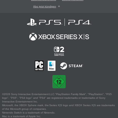
Abo jetzt kündigen
©2026 Sony Interactive Entertainment LLC."PlayStation Family Mark", "PlayStation", "PS5
logo", "PS5", "PS4 logo" and "PS4" are registered trademarks or trademarks of Sony
Interactive Entertainment Inc.
Microsoft, the XBOX Sphere mark, the Series X|S logo and XBOX Series X|S are trademarks
of the Microsoft group of companies.
Nintendo Switch is a trademark of Nintendo.
Mac is a trademark of Apple Inc.