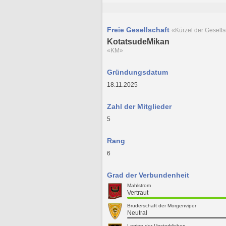
Freie Gesellschaft
«Kürzel der Gesells
KotatsudeMikan
«KM»
Gründungsdatum
18.11.2025
Zahl der Mitglieder
5
Rang
6
Grad der Verbundenheit
Mahlstrom
Vertraut
Bruderschaft der Morgenviper
Neutral
Legion der Unsterblichen