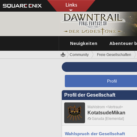
Neuigkeiten
Abenteuer 
Community
Freie Gesellschaften
Profil
Profil der Gesellschaft
Mahlstrom <Vertraut>
KotatsudeMikan
Garuda [Elemental]
Wahlspruch der Gesellschaft