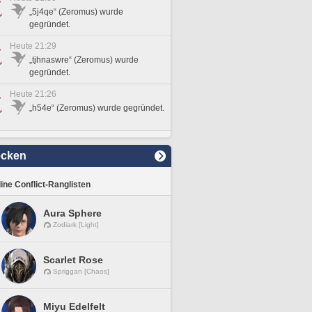
„5j4qe“ (Zeromus) wurde
gegründet.
Heute 21:29
„tjhnaswre“ (Zeromus) wurde
gegründet.
Heute 21:26
„h54e“ (Zeromus) wurde gegründet.
ecken
line Conflict-Ranglisten
Aura Sphere
Zodiark [Light]
Scarlet Rose
Spriggan [Chaos]
Miyu Edelfelt