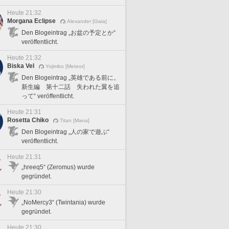
Heute 21:32
Morgana Eclipse
Alexander [Gaia]
Den Blogeintrag „お盆の予定とか“
veröffentlicht.
Heute 21:32
Biska Vel
Yojimbo [Meteor]
Den Blogeintrag „英雄である前に。
新生編 第十二話 失われた翼を追
って“ veröffentlicht.
Heute 21:31
Rosetta Chiko
Titan [Mana]
Den Blogeintrag „人の家で遊ぶ“
veröffentlicht.
Heute 21:31
„hreeq5“ (Zeromus) wurde
gegründet.
Heute 21:30
„NoMercy3“ (Twintania) wurde
gegründet.
Heute 21:30