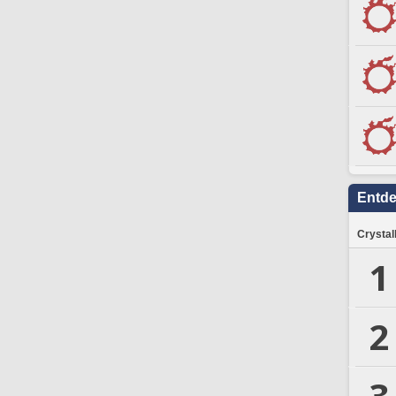
Entd
Crystal
1
2
3