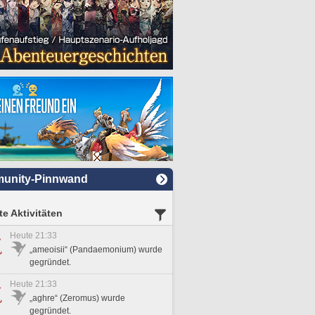
unity-Pinnwand
e Aktivitäten
Heute 21:33
„ameoisii“ (Pandaemonium) wurde
gegründet.
Heute 21:33
„aghre“ (Zeromus) wurde
gegründet.