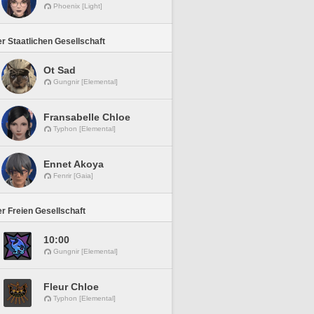
Phoenix [Light]
r Staatlichen Gesellschaft
Ot Sad
Gungnir [Elemental]
Fransabelle Chloe
Typhon [Elemental]
Ennet Akoya
Fenrir [Gaia]
r Freien Gesellschaft
10:00
Gungnir [Elemental]
Fleur Chloe
Typhon [Elemental]