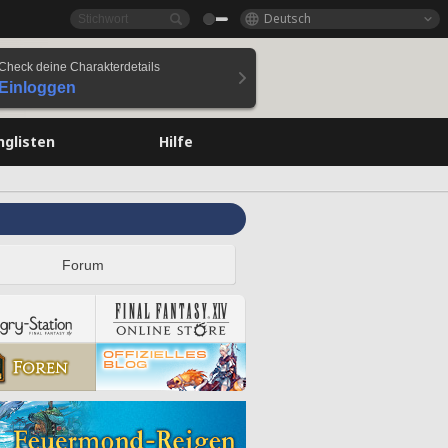
Deutsch
Check deine Charakterdetails
Einloggen
nglisten
Hilfe
Forum