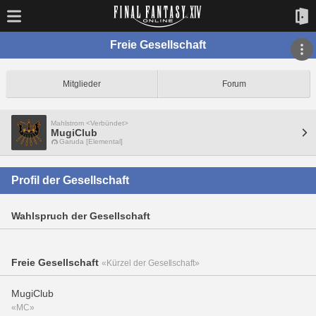
Freie Gesellschaft
Mitglieder
Forum
Mahlstrom <Verbündet>
MugiClub
Garuda [Elemental]
Profil der Gesellschaft
Wahlspruch der Gesellschaft
Freie Gesellschaft
«Kürzel der Gesellschaft»
MugiClub
«MC»