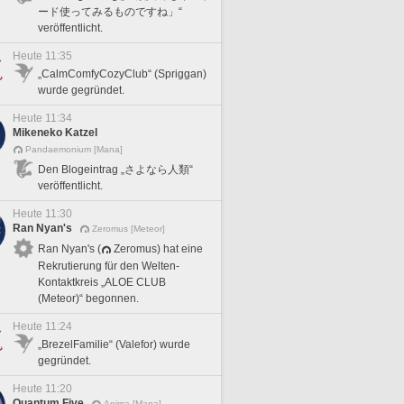
ード使ってみるものですね」“
veröffentlicht.
Heute 11:35
„CalmComfyCozyClub“ (Spriggan)
wurde gegründet.
Heute 11:34
Mikeneko Katzel
Pandaemonium [Mana]
Den Blogeintrag „さよなら人類“
veröffentlicht.
Heute 11:30
Ran Nyan's
Zeromus [Meteor]
Ran Nyan's (
Zeromus) hat eine
Rekrutierung für den Welten-
Kontaktkreis „ALOE CLUB
(Meteor)“ begonnen.
Heute 11:24
„BrezelFamilie“ (Valefor) wurde
gegründet.
Heute 11:20
Quantum Five
Anima [Mana]