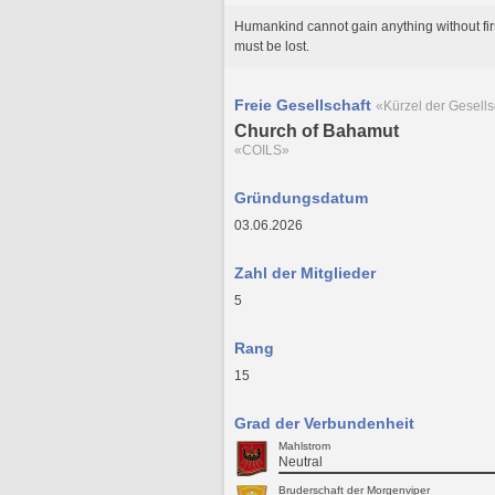
Humankind cannot gain anything without firs
must be lost.
Freie Gesellschaft
«Kürzel der Gesells
Church of Bahamut
«COILS»
Gründungsdatum
03.06.2026
Zahl der Mitglieder
5
Rang
15
Grad der Verbundenheit
Mahlstrom
Neutral
Bruderschaft der Morgenviper