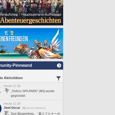
unity-Pinnwand
e Aktivitäten
Heute 11:38
„TorKov SPA PARK“ (Ifrit) wurde
gegründet.
Heute 11:36
Jinni Oscar
Unicorn [Meteor]
Den Blogeintrag „「素人でもキーボ