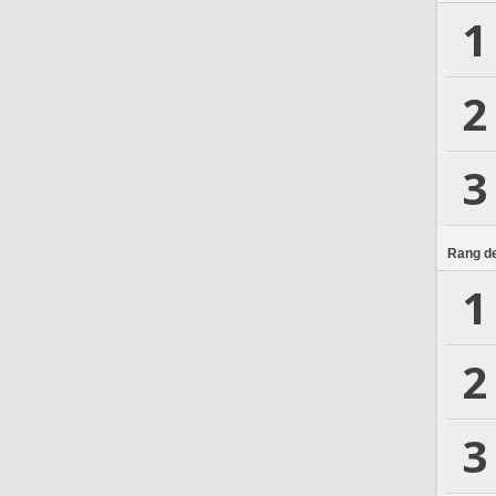
1
2
3
Rang de
1
2
3