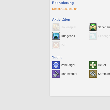
Rekrutierung
Nimmt Gesuche an
Aktivitäten
Rollenspiel
Stufenau
Dungeons
Gildeng
PvP
Sucht
Verteidiger
Heiler
Handwerker
Sammler