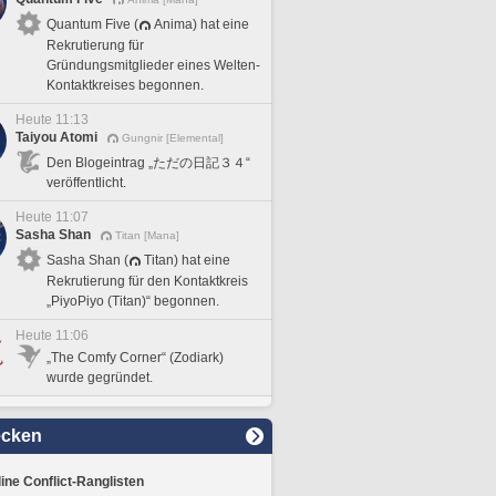
Quantum Five (
Anima) hat eine
Rekrutierung für
Gründungsmitglieder eines Welten-
Kontaktkreises begonnen.
Heute 11:13
Taiyou Atomi
Gungnir [Elemental]
Den Blogeintrag „ただの日記３４“
veröffentlicht.
Heute 11:07
Sasha Shan
Titan [Mana]
Sasha Shan (
Titan) hat eine
Rekrutierung für den Kontaktkreis
„PiyoPiyo (Titan)“ begonnen.
Heute 11:06
„The Comfy Corner“ (Zodiark)
wurde gegründet.
ecken
line Conflict-Ranglisten