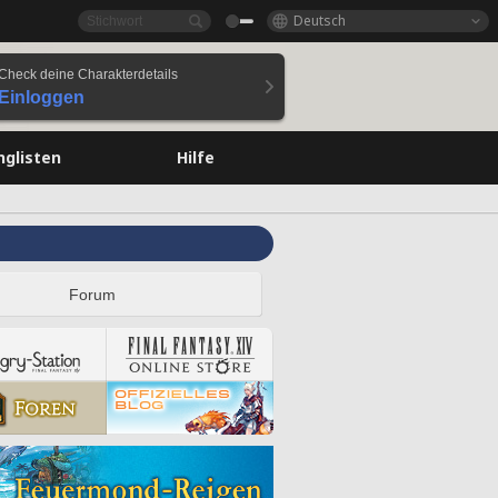
Deutsch
Check deine Charakterdetails
Einloggen
nglisten
Hilfe
Forum