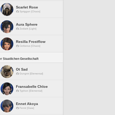
Scarlet Rose
Spriggan [Chaos]
Aura Sphere
Zodiark [Light]
Resilla Frostflow
Cerberus [Chaos]
r Staatlichen Gesellschaft
Ot Sad
Gungnir [Elemental]
Fransabelle Chloe
Typhon [Elemental]
Ennet Akoya
Fenrir [Gaia]