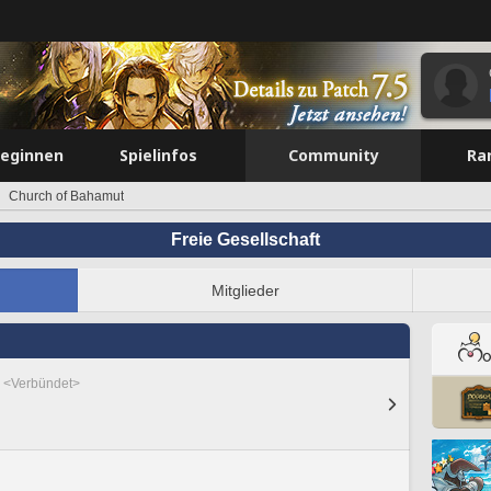
beginnen
Spielinfos
Community
Ra
Church of Bahamut
Freie Gesellschaft
Mitglieder
r <Verbündet>