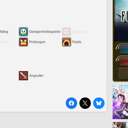
fstieg
Gelegenheitsspieler
Hardcore
eheiße
Prüfungen
Raids
Angreifer