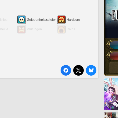
fstieg
Gelegenheitsspieler
Hardcore
eheiße
Prüfungen
Raids