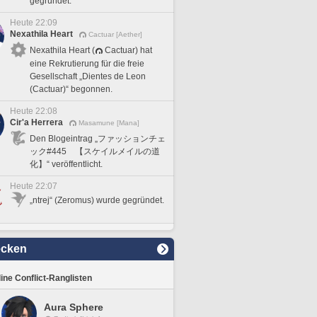
gegründet.
Heute 22:09
Nexathila Heart
Cactuar [Aether]
Nexathila Heart (
Cactuar) hat
eine Rekrutierung für die freie
Gesellschaft „Dientes de Leon
(Cactuar)“ begonnen.
Heute 22:08
Cir'a Herrera
Masamune [Mana]
Den Blogeintrag „ファッションチェ
ック#445 【スケイルメイルの道
化】“ veröffentlicht.
Heute 22:07
„ntrej“ (Zeromus) wurde gegründet.
ecken
line Conflict-Ranglisten
Aura Sphere