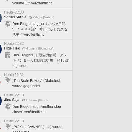
volume 12“ veröffentlicht.
Heute 22:38
Satuki Sara-r
Valefor [Meteor]
Den Blogeintrag „ロリババァ日記
❗️ １４９４話❗️ 昨日は少し短めな
活動♪“ veröffentlicht.
Heute 22:32
Hige Tiek
Gungnir [Elemental]
Das Ereignis „下限自力解明 アレ
キサンダー天動編零式4層 第18回“
registriert.
Heute 22:32
„The Brain Bakery“ (Diabolos)
wurde gegründet.
Heute 22:18
Jinu Saja
Louisoix [Chaos]
Den Blogeintrag „Another step
closer“ veröffentlicht.
Heute 22:18
„PICKUL BAWNS“ (Lich) wurde