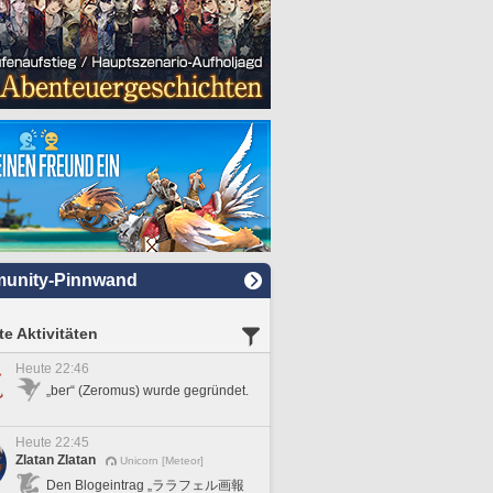
unity-Pinnwand
e Aktivitäten
Heute 22:46
„ber“ (Zeromus) wurde gegründet.
Heute 22:45
Zlatan Zlatan
Unicorn [Meteor]
Den Blogeintrag „ララフェル画報