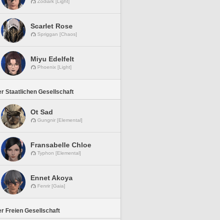
Zodiark [Light]
Scarlet Rose
Spriggan [Chaos]
Miyu Edelfelt
Phoenix [Light]
r Staatlichen Gesellschaft
Ot Sad
Gungnir [Elemental]
Fransabelle Chloe
Typhon [Elemental]
Ennet Akoya
Fenrir [Gaia]
r Freien Gesellschaft