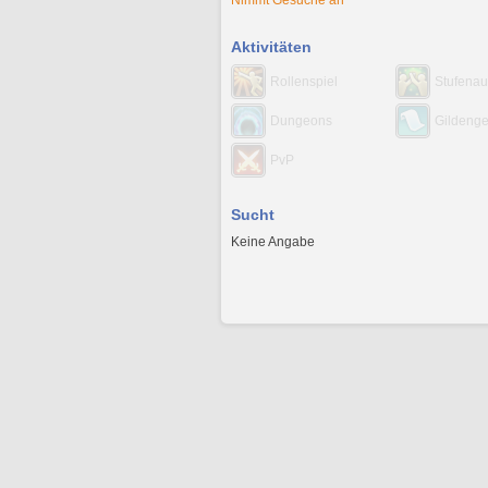
Nimmt Gesuche an
Aktivitäten
Rollenspiel
Stufenau
Dungeons
Gildeng
PvP
Sucht
Keine Angabe