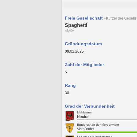
Freie Gesellschaft
«Kürzel der Gesells
Spaghetti
«Q8»
Gründungsdatum
09.02.2025
Zahl der Mitglieder
5
Rang
30
Grad der Verbundenheit
Mahlstrom
Neutral
Bruderschaft der Morgenviper
Verbündet
Legion der Unsterblichen