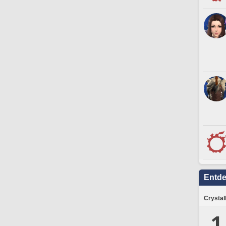
Entd
Crystal
1