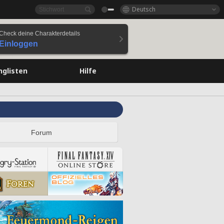
Deutsch
Check deine Charakterdetails
Einloggen
nglisten
Hilfe
Forum