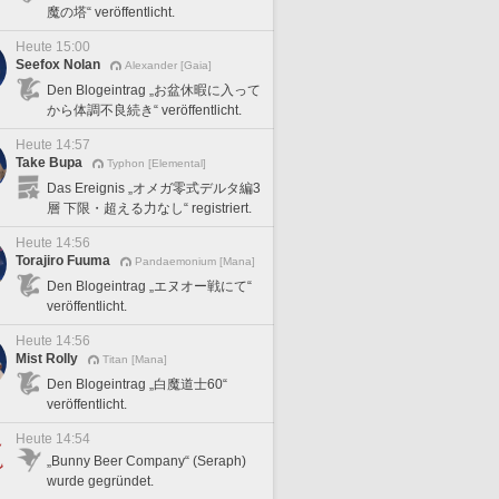
魔の塔“ veröffentlicht.
Heute 15:00
Seefox Nolan
Alexander [Gaia]
Den Blogeintrag „お盆休暇に入って
から体調不良続き“ veröffentlicht.
Heute 14:57
Take Bupa
Typhon [Elemental]
Das Ereignis „オメガ零式デルタ編3
層 下限・超える力なし“ registriert.
Heute 14:56
Torajiro Fuuma
Pandaemonium [Mana]
Den Blogeintrag „エヌオー戦にて“
veröffentlicht.
Heute 14:56
Mist Rolly
Titan [Mana]
Den Blogeintrag „白魔道士60“
veröffentlicht.
Heute 14:54
„Bunny Beer Company“ (Seraph)
wurde gegründet.