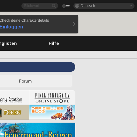
Deutsch
Check deine Charakterdetails
Einloggen
nglisten
Hilfe
Forum