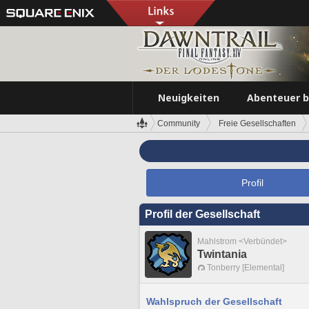
Neuigkeiten
Abenteuer 
Community
Freie Gesellschaften
Profil
Profil der Gesellschaft
Mahlstrom <Verbündet>
Twintania
Tonberry [Elemental]
Wahlspruch der Gesellschaft