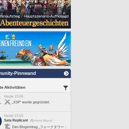
unity-Pinnwand
e Aktivitäten
Heute 15:06
„XSP“ wurde gegründet.
Heute 15:05
Sata Replicant
Asura [Mana]
Den Blogeintrag „フォークタワー：