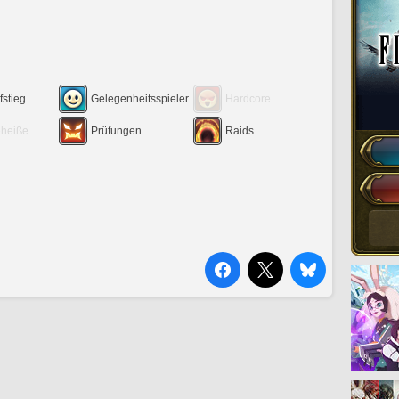
fstieg
Gelegenheitsspieler
Hardcore
eheiße
Prüfungen
Raids