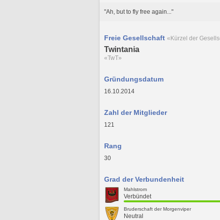
"Ah, but to fly free again..."
Freie Gesellschaft
«Kürzel der Gesells
Twintania
«TwT»
Gründungsdatum
16.10.2014
Zahl der Mitglieder
121
Rang
30
Grad der Verbundenheit
Mahlstrom
Verbündet
Bruderschaft der Morgenviper
Neutral