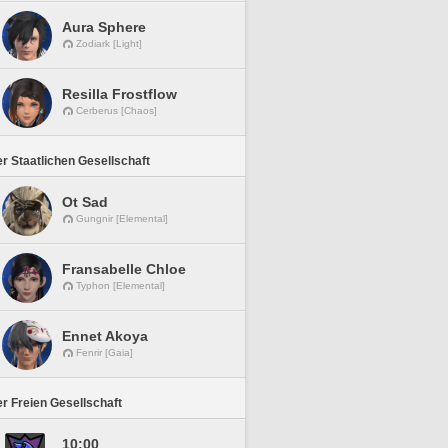
Aura Sphere
Zodiark [Light]
Resilla Frostflow
Cerberus [Chaos]
r Staatlichen Gesellschaft
Ot Sad
Gungnir [Elemental]
Fransabelle Chloe
Typhon [Elemental]
Ennet Akoya
Fenrir [Gaia]
r Freien Gesellschaft
10:00