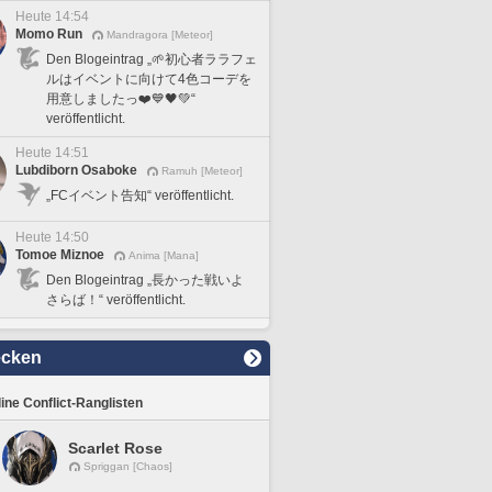
Heute 14:54
Momo Run
Mandragora [Meteor]
Den Blogeintrag „🌱初心者ララフェ
ルはイベントに向けて4色コーデを
用意しましたっ❤️💙🖤💚“
veröffentlicht.
Heute 14:51
Lubdiborn Osaboke
Ramuh [Meteor]
„FCイベント告知“ veröffentlicht.
Heute 14:50
Tomoe Miznoe
Anima [Mana]
Den Blogeintrag „長かった戦いよ
さらば！“ veröffentlicht.
ecken
line Conflict-Ranglisten
Scarlet Rose
Spriggan [Chaos]