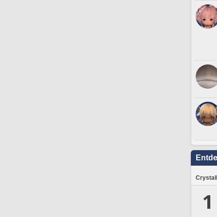
Entd
Crystal
1