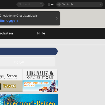
Deutsch
Check deine Charakterdetails
Einloggen
nglisten
Hilfe
Forum