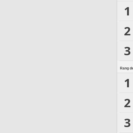
1
2
3
Rang de
1
2
3