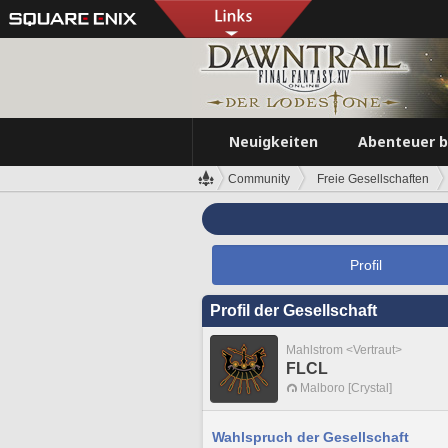
Neuigkeiten
Abenteuer 
Community
Freie Gesellschaften
Profil
Profil der Gesellschaft
Mahlstrom <Vertraut>
FLCL
Malboro [Crystal]
Wahlspruch der Gesellschaft