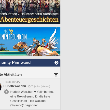
unity-Pinnwand
e Aktivitäten
Heute 02:45
Hurloth Wacchu
Yojimbo [Meteor]
Hurloth Wacchu (
Yojimbo) hat
eine Rekrutierung für die freie
Gesellschaft „Lico-wakaba
(Yojimbo)“ begonnen.