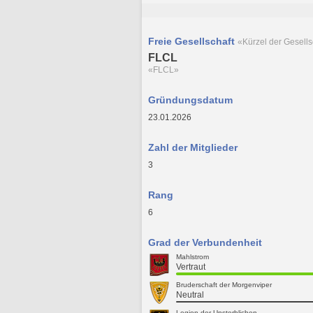
Freie Gesellschaft
«Kürzel der Gesells
FLCL
«FLCL»
Gründungsdatum
23.01.2026
Zahl der Mitglieder
3
Rang
6
Grad der Verbundenheit
Mahlstrom
Vertraut
Bruderschaft der Morgenviper
Neutral
Legion der Unsterblichen