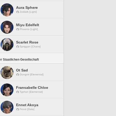
Aura Sphere
Zodiark [Light]
Miyu Edelfelt
Phoenix [Light]
Scarlet Rose
Spriggan [Chaos]
r Staatlichen Gesellschaft
Ot Sad
Gungnir [Elemental]
Fransabelle Chloe
Typhon [Elemental]
Ennet Akoya
Fenrir [Gaia]