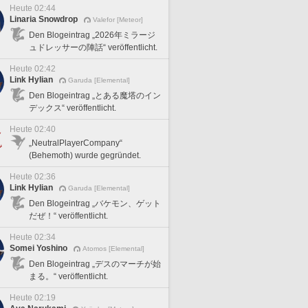
Heute 02:44
Linaria Snowdrop
Valefor [Meteor]
Den Blogeintrag „2026年ミラージ
ュドレッサーの陣話“ veröffentlicht.
Heute 02:42
Link Hylian
Garuda [Elemental]
Den Blogeintrag „とある魔塔のイン
デックス“ veröffentlicht.
Heute 02:40
„NeutralPlayerCompany“
(Behemoth) wurde gegründet.
Heute 02:36
Link Hylian
Garuda [Elemental]
Den Blogeintrag „バケモン、ゲット
だぜ！“ veröffentlicht.
Heute 02:34
Somei Yoshino
Atomos [Elemental]
Den Blogeintrag „デスのマーチが始
まる。“ veröffentlicht.
Heute 02:19