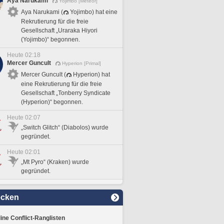
Aya Narukami
Yojimbo [Meteor]
Aya Narukami (
Yojimbo) hat eine
Rekrutierung für die freie
Gesellschaft „Uraraka Hiyori
(Yojimbo)“ begonnen.
Heute 02:18
Mercer Guncult
Hyperion [Primal]
Mercer Guncult (
Hyperion) hat
eine Rekrutierung für die freie
Gesellschaft „Tonberry Syndicate
(Hyperion)“ begonnen.
Heute 02:07
„Switch Glitch“ (Diabolos) wurde
gegründet.
Heute 02:01
„Mt Pyro“ (Kraken) wurde
gegründet.
ecken
line Conflict-Ranglisten