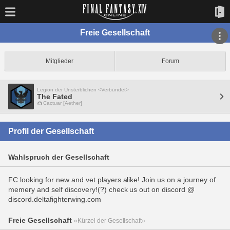
Freie Gesellschaft
Mitglieder
Forum
Legion der Unsterblichen <Verbündet>
The Fated
Cactuar [Aether]
Profil der Gesellschaft
Wahlspruch der Gesellschaft
FC looking for new and vet players alike! Join us on a journey of
memery and self discovery!(?) check us out on discord @
discord.deltafighterwing.com
Freie Gesellschaft
«Kürzel der Gesellschaft»