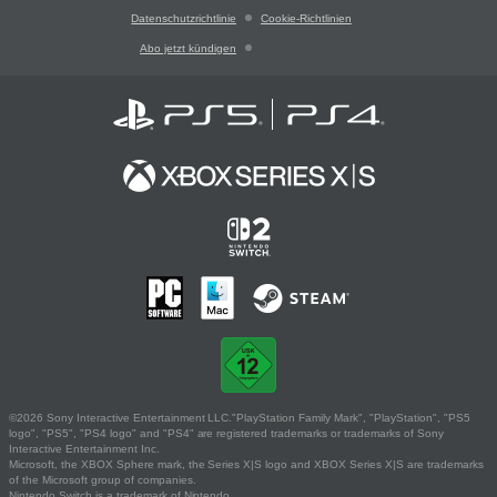
Datenschutzrichtlinie
Cookie-Richtlinien
Abo jetzt kündigen
©2026 Sony Interactive Entertainment LLC."PlayStation Family Mark", "PlayStation", "PS5
logo", "PS5", "PS4 logo" and "PS4" are registered trademarks or trademarks of Sony
Interactive Entertainment Inc.
Microsoft, the XBOX Sphere mark, the Series X|S logo and XBOX Series X|S are trademarks
of the Microsoft group of companies.
Nintendo Switch is a trademark of Nintendo.