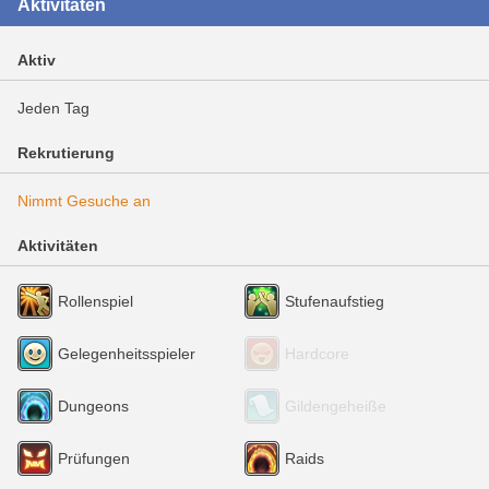
Aktivitäten
Aktiv
Jeden Tag
Rekrutierung
Nimmt Gesuche an
Aktivitäten
Rollenspiel
Stufenaufstieg
Gelegenheitsspieler
Hardcore
Dungeons
Gildengeheiße
Prüfungen
Raids