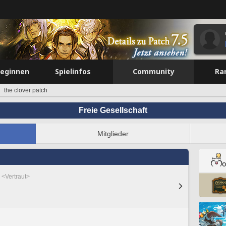
beginnen
Spielinfos
Community
Ra
the clover patch
Freie Gesellschaft
Mitglieder
 <Vertraut>