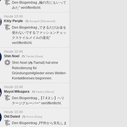
Den Blogeintrag „極の方にもいって
みた“ veröffentlicht.
Heute 10:46
Kitty Perple
Gungnir [Elemental]
Den Blogeintrag „できるだけお金を
使わないでするファッションチェッ
クスケイルメイルの道化“
veröffentlicht.
Heute 10:46
Shin Noel
Tiamat [Gaia]
Shin Noel (
Tiamat) hat eine
Rekrutierung für
Gründungsmitglieder eines Welten-
Kontaktkreises begonnen.
Heute 10:46
Mayoi Mikagura
Hades [Mana]
Den Blogeintrag „【7.4ヌシ】ヘリ
テージグルーパー“ veröffentlicht.
Heute 10:46
Old Dated
Fenrir [Gaia]
Den Blogeintrag „FF外から失礼しま