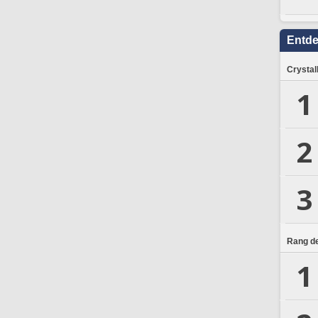
Entd
Crystal
1
2
3
Rang de
1