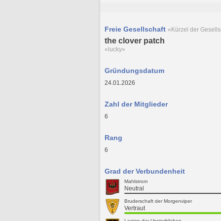
Freie Gesellschaft
«Kürzel der Gesells
the clover patch
«lucky»
Gründungsdatum
24.01.2026
Zahl der Mitglieder
6
Rang
6
Grad der Verbundenheit
Mahlstrom
Neutral
Bruderschaft der Morgenviper
Vertraut
Legion der Unsterblichen