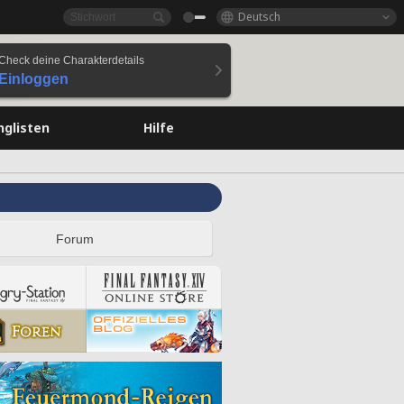
Deutsch
Check deine Charakterdetails
Einloggen
nglisten
Hilfe
Forum