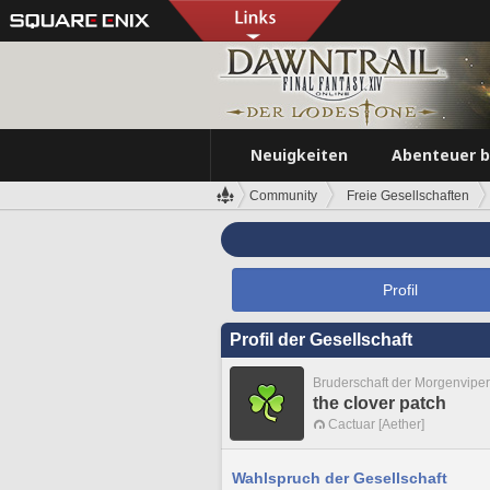
Neuigkeiten
Abenteuer 
Community
Freie Gesellschaften
Profil
Profil der Gesellschaft
Bruderschaft der Morgenviper
the clover patch
Cactuar [Aether]
Wahlspruch der Gesellschaft