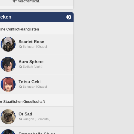
す“ veröffentlicht.
ecken
line Conflict-Ranglisten
Scarlet Rose
Spriggan [Chaos]
Aura Sphere
Zodiark [Light]
Totsu Geki
Spriggan [Chaos]
r Staatlichen Gesellschaft
Ot Sad
Gungnir [Elemental]