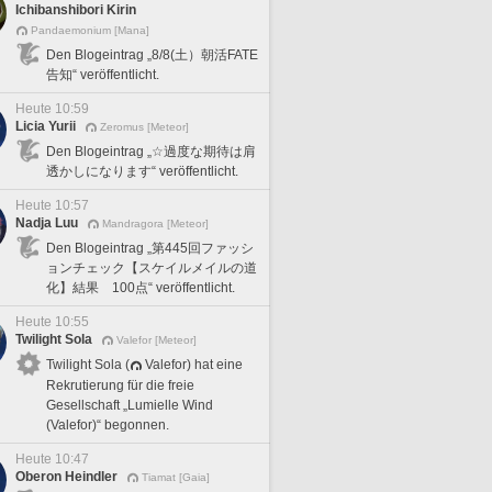
Ichibanshibori Kirin
Pandaemonium [Mana]
Den Blogeintrag „8/8(土）朝活FATE
告知“ veröffentlicht.
Heute 10:59
Licia Yurii
Zeromus [Meteor]
Den Blogeintrag „☆過度な期待は肩
透かしになります“ veröffentlicht.
Heute 10:57
Nadja Luu
Mandragora [Meteor]
Den Blogeintrag „第445回ファッシ
ョンチェック【スケイルメイルの道
化】結果 100点“ veröffentlicht.
Heute 10:55
Twilight Sola
Valefor [Meteor]
Twilight Sola (
Valefor) hat eine
Rekrutierung für die freie
Gesellschaft „Lumielle Wind
(Valefor)“ begonnen.
Heute 10:47
Oberon Heindler
Tiamat [Gaia]