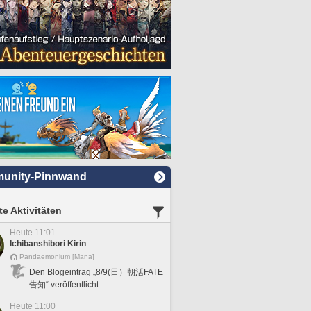
unity-Pinnwand
e Aktivitäten
Heute 11:01
Ichibanshibori Kirin
Pandaemonium [Mana]
Den Blogeintrag „8/9(日）朝活FATE
告知“ veröffentlicht.
Heute 11:00