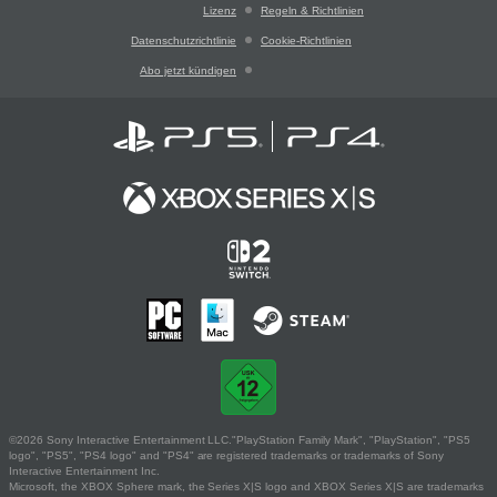
Lizenz
Regeln & Richtlinien
Datenschutzrichtlinie
Cookie-Richtlinien
Abo jetzt kündigen
©2026 Sony Interactive Entertainment LLC."PlayStation Family Mark", "PlayStation", "PS5
logo", "PS5", "PS4 logo" and "PS4" are registered trademarks or trademarks of Sony
Interactive Entertainment Inc.
Microsoft, the XBOX Sphere mark, the Series X|S logo and XBOX Series X|S are trademarks