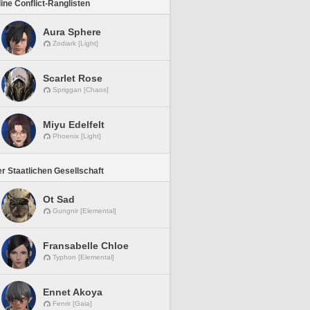
line Conflict-Ranglisten
Aura Sphere
Zodiark [Light]
Scarlet Rose
Spriggan [Chaos]
Miyu Edelfelt
Phoenix [Light]
r Staatlichen Gesellschaft
Ot Sad
Gungnir [Elemental]
Fransabelle Chloe
Typhon [Elemental]
Ennet Akoya
Fenrir [Gaia]