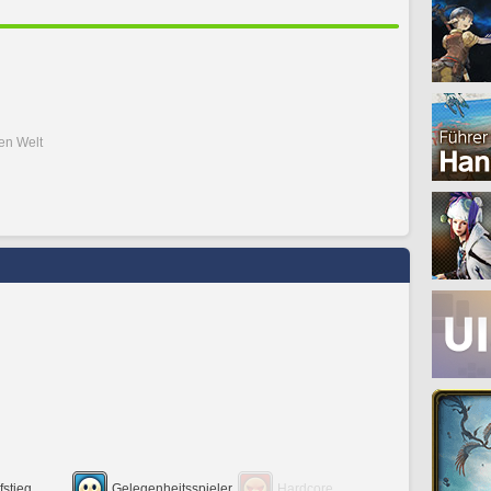
den Welt
fstieg
Gelegenheitsspieler
Hardcore