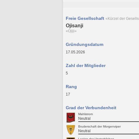
Freie Gesellschaft
«Kürzel der Gesells
Ojisanji
«Ojiji»
Gründungsdatum
17.05.2026
Zahl der Mitglieder
5
Rang
17
Grad der Verbundenheit
Mahlstrom
Neutral
Bruderschaft der Morgenviper
Neutral
Legion der Unsterblichen