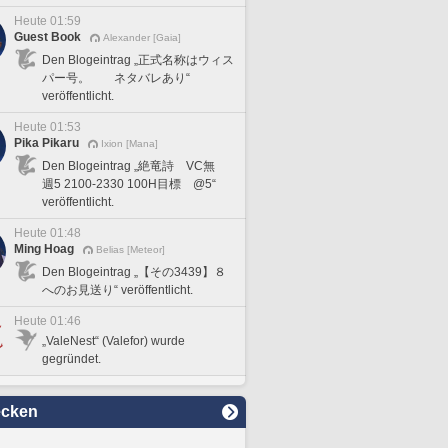
Heute 01:59
Guest Book
Alexander [Gaia]
Den Blogeintrag „正式名称はウィス
パー号。 ネタバレあり“
veröffentlicht.
Heute 01:53
Pika Pikaru
Ixion [Mana]
Den Blogeintrag „絶竜詩 VC無
週5 2100-2330 100H目標 @5“
veröffentlicht.
Heute 01:48
Ming Hoag
Belias [Meteor]
Den Blogeintrag „【その3439】８
へのお見送り“ veröffentlicht.
Heute 01:46
„ValeNest“ (Valefor) wurde
gegründet.
ecken