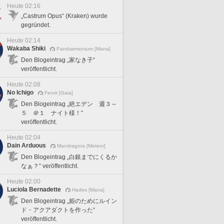
Heute 02:16
„Castrum Opus“ (Kraken) wurde
gegründet.
Heute 02:14
Wakaba Shiki
Pandaemonium [Mana]
Den Blogeintrag „家なき子“
veröffentlicht.
Heute 02:08
No Ichigo
Fenrir [Gaia]
Den Blogeintrag „絶エデン 週３～
５ ＠１ ナイト様！“
veröffentlicht.
Heute 02:04
Dain Arduous
Mandragora [Meteor]
Den Blogeintrag „白銀までにくるか
なぁ？“ veröffentlicht.
Heute 02:00
Luciola Bernadette
Hades [Mana]
Den Blogeintrag „姫のためにルイン
ド・アクアダクトを作った“
veröffentlicht.