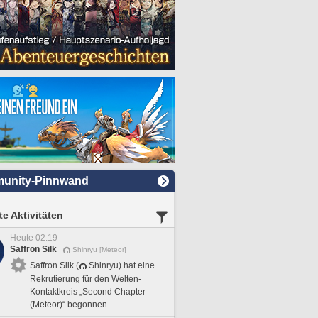
unity-Pinnwand
e Aktivitäten
Heute 02:19
Saffron Silk
Shinryu [Meteor]
Saffron Silk (
Shinryu) hat eine
Rekrutierung für den Welten-
Kontaktkreis „Second Chapter
(Meteor)“ begonnen.