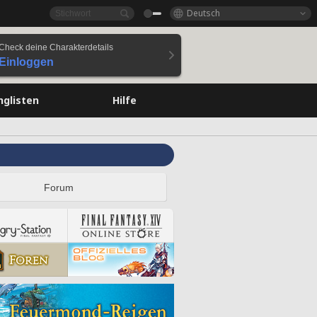
Deutsch
Check deine Charakterdetails
Einloggen
nglisten
Hilfe
Forum