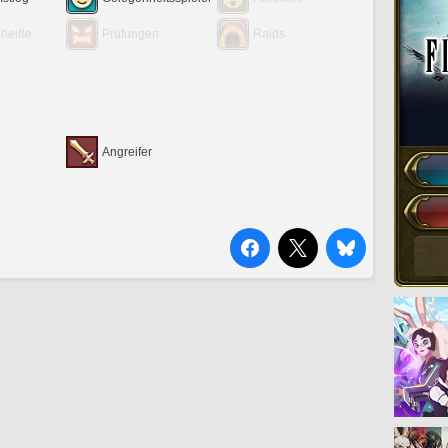
eheiße
Prüfungen
Raids
Angreifer