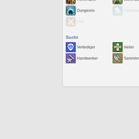
Dungeons
Gildeng
PvP
Sucht
Verteidiger
Heiler
Handwerker
Sammler