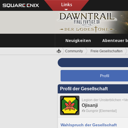
Neuigkeiten
Abenteuer 
Community
Freie Gesellschaften
Profil
Profil der Gesellschaft
Legion der Unsterblichen <V
Ojisanji
Gungnir [Elemental]
Wahlspruch der Gesellschaft