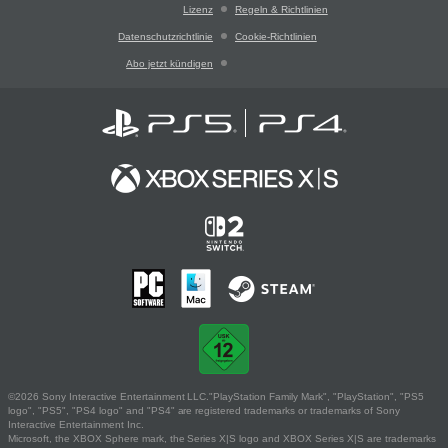
Lizenz
Regeln & Richtlinien
Datenschutzrichtlinie
Cookie-Richtlinien
Abo jetzt kündigen
©2026 Sony Interactive Entertainment LLC."PlayStation Family Mark", "PlayStation", "PS5
logo", "PS5", "PS4 logo" and "PS4" are registered trademarks or trademarks of Sony
Interactive Entertainment Inc.
Microsoft, the XBOX Sphere mark, the Series X|S logo and XBOX Series X|S are trademarks