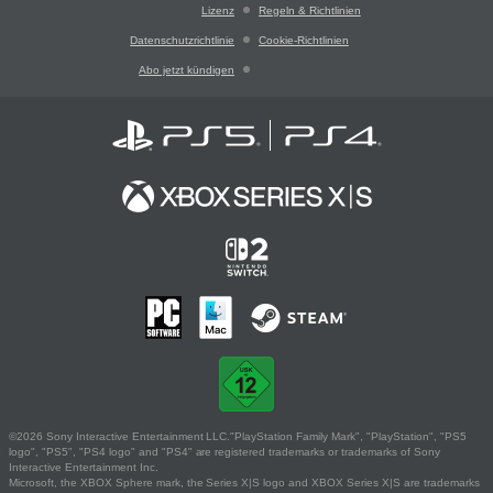
Lizenz
Regeln & Richtlinien
Datenschutzrichtlinie
Cookie-Richtlinien
Abo jetzt kündigen
©2026 Sony Interactive Entertainment LLC."PlayStation Family Mark", "PlayStation", "PS5
logo", "PS5", "PS4 logo" and "PS4" are registered trademarks or trademarks of Sony
Interactive Entertainment Inc.
Microsoft, the XBOX Sphere mark, the Series X|S logo and XBOX Series X|S are trademarks