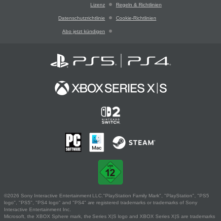
Lizenz
Regeln & Richtlinien
Datenschutzrichtlinie
Cookie-Richtlinien
Abo jetzt kündigen
©2026 Sony Interactive Entertainment LLC."PlayStation Family Mark", "PlayStation", "PS5
logo", "PS5", "PS4 logo" and "PS4" are registered trademarks or trademarks of Sony
Interactive Entertainment Inc.
Microsoft, the XBOX Sphere mark, the Series X|S logo and XBOX Series X|S are trademarks