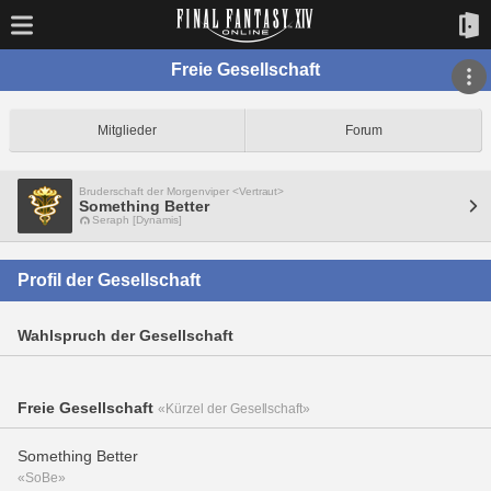
Freie Gesellschaft
Mitglieder
Forum
Bruderschaft der Morgenviper <Vertraut>
Something Better
Seraph [Dynamis]
Profil der Gesellschaft
Wahlspruch der Gesellschaft
Freie Gesellschaft
«Kürzel der Gesellschaft»
Something Better
«SoBe»