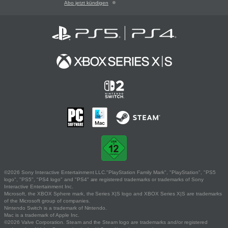
Abo jetzt kündigen
©2026 Sony Interactive Entertainment LLC."PlayStation Family Mark", "PlayStation", "PS5
logo", "PS5", "PS4 logo" and "PS4" are registered trademarks or trademarks of Sony
Interactive Entertainment Inc.
Microsoft, the XBOX Sphere mark, the Series X|S logo and XBOX Series X|S are trademarks
of the Microsoft group of companies.
Nintendo Switch is a trademark of Nintendo.
Mac is a trademark of Apple Inc.
©2026 Valve Corporation. Steam and the Steam logo are trademarks and/or registered