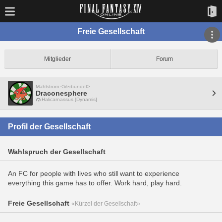
Freie Gesellschaft
Mitglieder
Forum
Mahlstrom <Verbündet>
Draconesphere
Halicarnassus [Dynamis]
Profil der Gesellschaft
Wahlspruch der Gesellschaft
An FC for people with lives who still want to experience
everything this game has to offer. Work hard, play hard.
Freie Gesellschaft
«Kürzel der Gesellschaft»