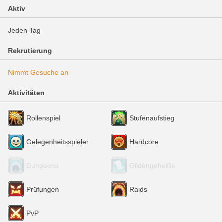
Aktiv
Jeden Tag
Rekrutierung
Nimmt Gesuche an
Aktivitäten
Rollenspiel
Stufenaufstieg
Gelegenheitsspieler
Hardcore
Dungeons
Gildengeheiße
Prüfungen
Raids
PvP