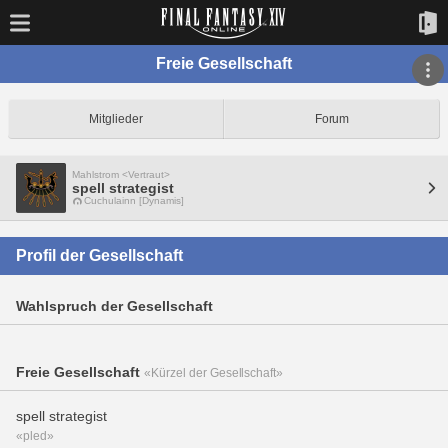
Freie Gesellschaft
Mitglieder
Forum
Mahlstrom <Vertraut>
spell strategist
Cuchulainn [Dynamis]
Profil der Gesellschaft
Wahlspruch der Gesellschaft
Freie Gesellschaft
«Kürzel der Gesellschaft»
spell strategist
«pled»