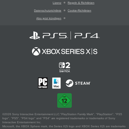
Lizenz
Regeln & Richtlinien
Datenschutzrichtlinie
Cookie-Richtlinien
Abo jetzt kündigen
©2026 Sony Interactive Entertainment LLC."PlayStation Family Mark", "PlayStation", "PS5
logo", "PS5", "PS4 logo" and "PS4" are registered trademarks or trademarks of Sony
Interactive Entertainment Inc.
Microsoft, the XBOX Sphere mark, the Series X|S logo and XBOX Series X|S are trademarks