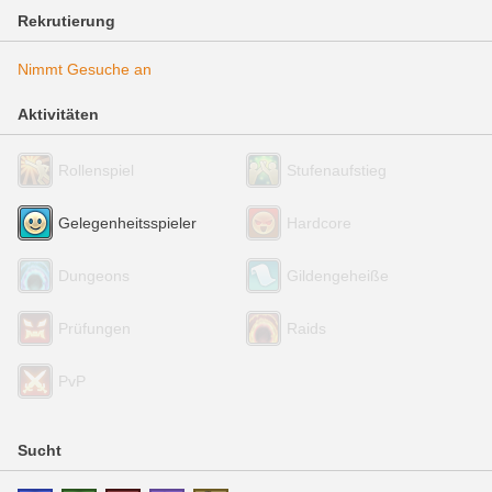
Rekrutierung
Nimmt Gesuche an
Aktivitäten
Rollenspiel
Stufenaufstieg
Gelegenheitsspieler
Hardcore
Dungeons
Gildengeheiße
Prüfungen
Raids
PvP
Sucht