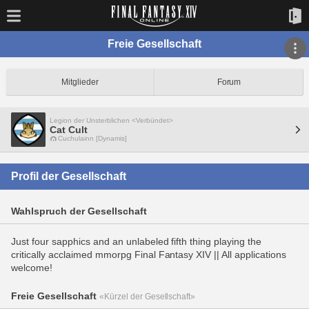
Freie Gesellschaft
Mitglieder
Forum
Legion der Unsterblichen <Verbündet>
Cat Cult
Cuchulainn [Dynamis]
Profil der Gesellschaft
Wahlspruch der Gesellschaft
Just four sapphics and an unlabeled fifth thing playing the
critically acclaimed mmorpg Final Fantasy XIV || All applications
welcome!
Freie Gesellschaft
«Kürzel der Gesellschaft»