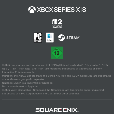
©2026 Sony Interactive Entertainment LLC."PlayStation Family Mark", "PlayStation", "PS5
logo", "PS5", "PS4 logo" and "PS4" are registered trademarks or trademarks of Sony
Interactive Entertainment Inc.
Microsoft, the XBOX Sphere mark, the Series X|S logo and XBOX Series X|S are trademarks
of the Microsoft group of companies.
Nintendo Switch is a trademark of Nintendo.
Mac is a trademark of Apple Inc.
©2026 Valve Corporation. Steam and the Steam logo are trademarks and/or registered
trademarks of Valve Corporation in the U.S. and/or other countries.