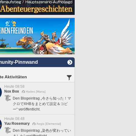
unity-Pinnwand
e Aktivitäten
Heute 08:58
Nox Box
Hades [Mana]
Den Blogeintrag „今さら知った！マ
クロでXHBをまとめて設定＆コピ
ー“ veröffentlicht.
Heute 08:48
Yuu Rosemary
Aegis [Elemental]
Den Blogeintrag „染色が変わってい
ました“ veröffentlicht.