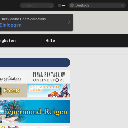
Deutsch
Check deine Charakterdetails
Einloggen
nglisten
Hilfe