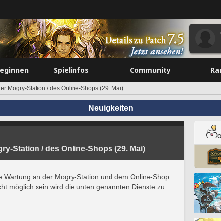
beginnen
Spielinfos
Community
Ra
er Mogry-Station / des Online-Shops (29. Mai)
Neuigkeiten
y-Station / des Online-Shops (29. Mai)
ne Wartung an der Mogry-Station und dem Online-Shop
ht möglich sein wird die unten genannten Dienste zu