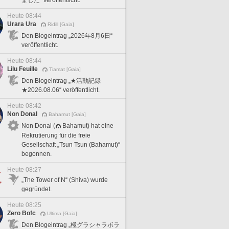
Heute 08:44
Urara Ura
Ridill [Gaia]
Den Blogeintrag „2026年8月6日“
veröffentlicht.
Heute 08:44
Lilu Feuille
Tiamat [Gaia]
Den Blogeintrag „★活動記録
★2026.08.06“ veröffentlicht.
Heute 08:42
Non Donal
Bahamut [Gaia]
Non Donal (
Bahamut) hat eine
Rekrutierung für die freie
Gesellschaft „Tsun Tsun (Bahamut)“
begonnen.
Heute 08:27
„The Tower of N“ (Shiva) wurde
gegründet.
Heute 08:25
Zero Bofc
Ultima [Gaia]
Den Blogeintrag „極グラシャラボラ