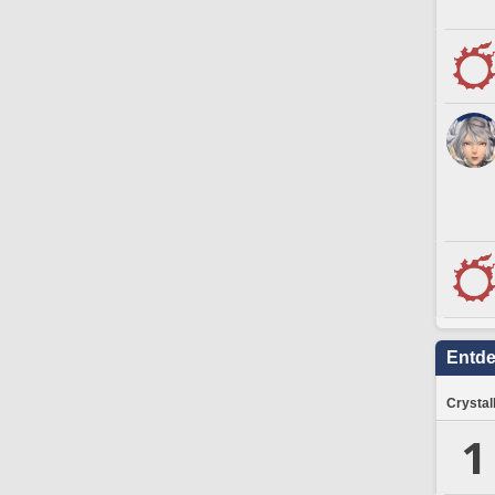
Entd
Crystal
1