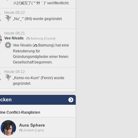
ス討滅完了( *´艸｀)“ veröffentlicht.
Heute 08:22
„Nu'_'“ (Ifrit) wurde gegründet.
Heute 08:21
Vee Nivalis
Balmung [Crystal]
Vee Nivalis (
Balmung) hat eine
Rekrutierung für
Gründungsmitglieder einer freien
Gesellschaft begonnen.
Heute 08:12
„Kemo-no-Kuni“ (Fenrir) wurde
gegründet.
ecken
line Conflict-Ranglisten
Aura Sphere
Zodiark [Light]