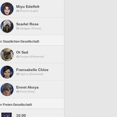
Miyu Edelfelt
Phoenix [Light]
Scarlet Rose
Spriggan [Chaos]
r Staatlichen Gesellschaft
Ot Sad
Gungnir [Elemental]
Fransabelle Chloe
Typhon [Elemental]
Ennet Akoya
Fenrir [Gaia]
r Freien Gesellschaft
10:00