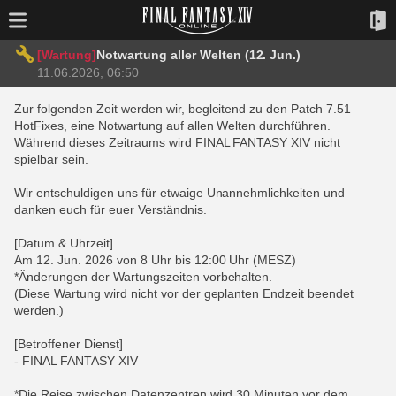
[Wartung]
Notwartung aller Welten (12. Jun.)
11.06.2026, 06:50
Zur folgenden Zeit werden wir, begleitend zu den Patch 7.51
HotFixes, eine Notwartung auf allen Welten durchführen.
Während dieses Zeitraums wird FINAL FANTASY XIV nicht
spielbar sein.
Wir entschuldigen uns für etwaige Unannehmlichkeiten und
danken euch für euer Verständnis.
[Datum & Uhrzeit]
Am 12. Jun. 2026 von 8 Uhr bis 12:00 Uhr (MESZ)
*Änderungen der Wartungszeiten vorbehalten.
(Diese Wartung wird nicht vor der geplanten Endzeit beendet
werden.)
[Betroffener Dienst]
- FINAL FANTASY XIV
*Die Reise zwischen Datenzentren wird 30 Minuten vor dem