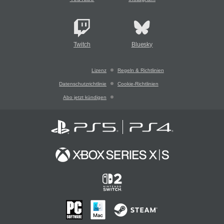
Twitch
Bluesky
Lizenz
Regeln & Richtlinien
Datenschutzrichtlinie
Cookie-Richtlinien
Abo jetzt kündigen